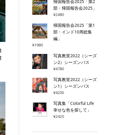
帰国報告会2025「第2
部・帰国報告会2025」
¥
2480
帰国報告会2025「第1
部・インド10周総集
編」
¥
1980
農
写真教室2022（シーズ
糞
ン2）シーズンパス
¥
4780
写真教室2022（シーズ
ン1）シーズンパス
¥
4200
写真集「Colorful Life
幸せな色を探して」
¥
2420