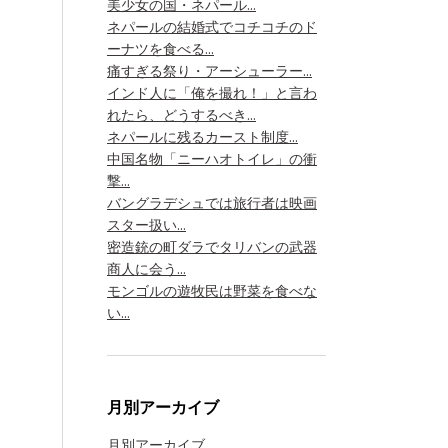
美少女の国・ネパール...
ネパールの結婚式でコチコチのド
ーナツを食べる...
痛すぎる祭り・アーシューラー...
インド人に「俺を撮れ！」と言わ
れたら、どうするべき...
ネパールに残るカースト制度...
中国名物「ニーハオトイレ」の衝
撃...
バングラデシュでは旅行者は映画
スター扱い...
密造銃の町ダラでタリバンの武器
商人に会う...
モンゴルの遊牧民は野菜を食べな
い...
月別アーカイブ
月別アーカイブ