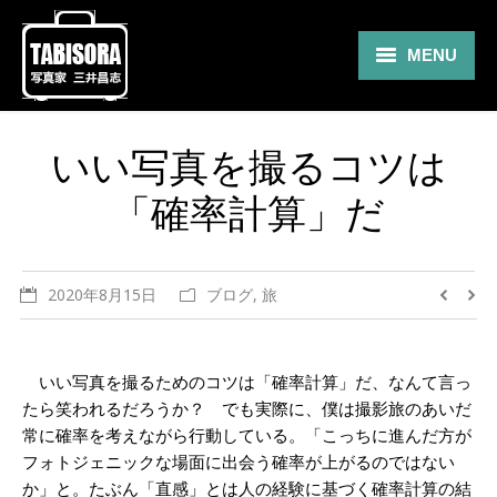
MENU
Gallery
いい写真を撮るコツは
Travel
「確率計算」だ
About
Blog
2020年8月15日
ブログ
,
旅
Shop
Contact
いい写真を撮るためのコツは「確率計算」だ、なんて言っ
たら笑われるだろうか？ でも実際に、僕は撮影旅のあいだ
常に確率を考えながら行動している。「こっちに進んだ方が
フォトジェニックな場面に出会う確率が上がるのではない
か」と。たぶん「直感」とは人の経験に基づく確率計算の結