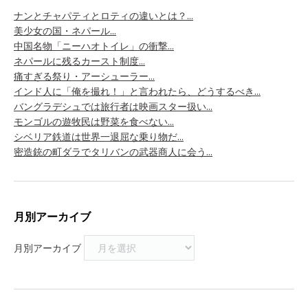
ナンとチャパティとロティの違いとは？...
美少女の国・ネパール...
中国名物「ニーハオトイレ」の衝撃...
ネパールに残るカースト制度...
痛すぎる祭り・アーシューラー...
インド人に「俺を撮れ！」と言われたら、どうするべき...
バングラデシュでは旅行者は映画スター扱い...
モンゴルの遊牧民は野菜を食べない...
シベリア鉄道は世界一退屈な乗り物だ...
密造銃の町ダラでタリバンの武器商人に会う...
月別アーカイブ
月別アーカイブ