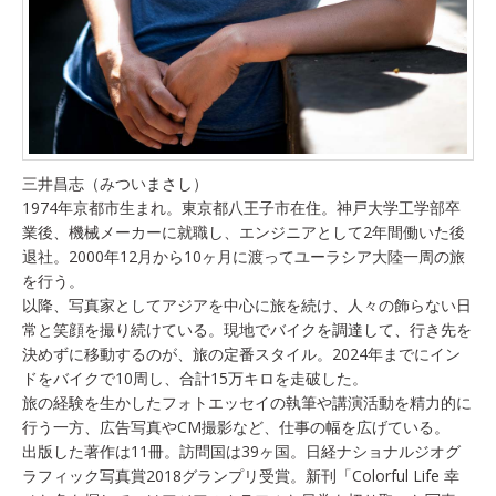
三井昌志（みついまさし）
1974年京都市生まれ。東京都八王子市在住。神戸大学工学部卒
業後、機械メーカーに就職し、エンジニアとして2年間働いた後
退社。2000年12月から10ヶ月に渡ってユーラシア大陸一周の旅
を行う。
以降、写真家としてアジアを中心に旅を続け、人々の飾らない日
常と笑顔を撮り続けている。現地でバイクを調達して、行き先を
決めずに移動するのが、旅の定番スタイル。2024年までにイン
ドをバイクで10周し、合計15万キロを走破した。
旅の経験を生かしたフォトエッセイの執筆や講演活動を精力的に
行う一方、広告写真やCM撮影など、仕事の幅を広げている。
出版した著作は11冊。訪問国は39ヶ国。日経ナショナルジオグ
ラフィック写真賞2018グランプリ受賞。新刊「Colorful Life 幸