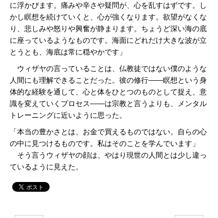
に浮かびます。痛みや辛さや疑問が、心を乱すはずです。し
かし瞑想を続けていくと、心が強くなります。欲望がなくな
り、悲しみや怒りや興奮が静まります。ちょうど深い海の底
に座っているようなものです。海面にどれだけ大きな波が立
とうとも、海底は常に穏やかです」
ウィザヤの言っていることは、仏教徒ではない僕のような
人間にも理解できることだった。彼の修行――瞑想という身
体的な経験を通して、心と体をひとつのものとして捉え、意
識を変えていくプロセス――は宗教と言うよりも、メンタル
トレーニングに近いように思った。
「本当の豊かさとは、お金で買えるものではない。自らの心
の中に見つけるものです。私はそのことを学んでいます」
そう言うウィザヤの顔は、やはり現世の人間とは少し違っ
ているように見えた。