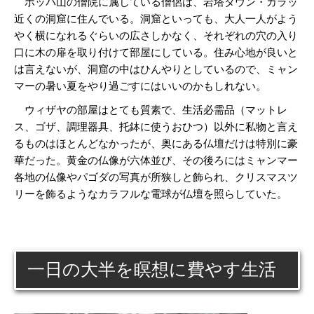
ポッパ山の僧院に属している僧侶は、岩塔タウン・カラッ
近くの洞窟に住んでいる。洞窟といっても、大人一人がよう
やく横になれるぐらいの広さしかなく、それぞれの穴の入り
口に木の扉を取り付けて部屋にしている。住み心地が良いと
は言えないが、洞窟の中はひんやりとしているので、ミャン
マーの暑い夏をやり過ごすにはいいのかもしれない。
ウィザヤの部屋はとても質素で、生活必需品（マットレ
ス、ゴザ、調理器具、托鉢に使うおひつ）以外に私物と言え
るものはほとんどなかったが、奥にある仏壇だけは特別に豪
華だった。黄金の仏像が六体並び、その後ろにはミャンマー
各地の仏像やパゴダの写真が所狭しと飾られ、クリスマスツ
リーを飾るようなカラフルな電球が仏壇を照らしていた。
一日の大半を瞑想に費やす生活