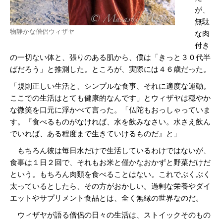
が、
無駄
物静かな僧侶ウィザヤ
な肉
付き
の一切ない体と、張りのある肌から、僕は「きっと３０代半
ばだろう」と推測した。ところが、実際には４６歳だった。
「規則正しい生活と、シンプルな食事、それに適度な運動。
ここでの生活はとても健康的なんです」とウィザヤは穏やか
な微笑を口元に浮かべて言った。「仏陀もおっしゃっていま
す。『食べるものがなければ、水を飲みなさい。水さえ飲ん
でいれば、ある程度まで生きていけるものだ』と」
もちろん彼は毎日水だけで生活しているわけではないが、
食事は１日２回で、それもお米と僅かなおかずと野菜だけだ
という。もちろん肉類を食べることはない。これでぶくぶく
太っているとしたら、その方がおかしい。過剰な栄養やダイ
エットやサプリメント食品とは、全く無縁の世界なのだ。
ウィザヤが語る僧侶の日々の生活は、ストイックそのもの