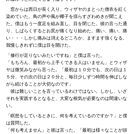
窓からは西日が長く入り、ウィザヤのまとった僧衣を紅く
染めていた。鳥の声や風が椰子を揺らすざわめきが聞こえ
た。僕はもう一度足を組み直し、目を閉じた。彼の言った通
り、しばらくするとお尻が痛くなり始めた。痛い、痛い、痛
い・・・しかし痛みは消えるどころか、ますます強くなる。
我慢しきれずに僕は目を開けた。
「修行が足りないみたいですね」と僕は言った。
「もちろん、最初から上手くできる人はいません」とウィザ
ヤは微笑みながら言った。「最初は１０分でも、次の日は１
５分、その次の日は２０分と、毎日少しずつ時間を伸ばしな
がら続けることが大切なのです」
彼は難しいことを言っているわけではない。しかし、いざ
それを実践するとなると、大変な根気が必要なのは間違いな
い。
「瞑想をしているときに、何を考えているのですか？」と僕
は質問した。
「何も考えません」と彼は言った。「最初は様々なことが頭