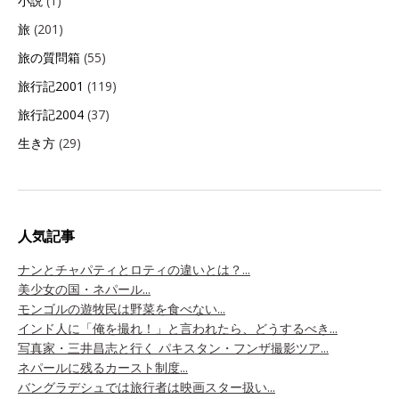
小説
(1)
旅
(201)
旅の質問箱
(55)
旅行記2001
(119)
旅行記2004
(37)
生き方
(29)
人気記事
ナンとチャパティとロティの違いとは？...
美少女の国・ネパール...
モンゴルの遊牧民は野菜を食べない...
インド人に「俺を撮れ！」と言われたら、どうするべき...
写真家・三井昌志と行く パキスタン・フンザ撮影ツア...
ネパールに残るカースト制度...
バングラデシュでは旅行者は映画スター扱い...