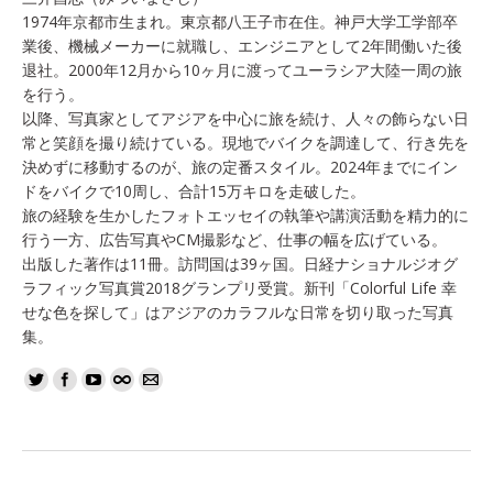
1974年京都市生まれ。東京都八王子市在住。神戸大学工学部卒
業後、機械メーカーに就職し、エンジニアとして2年間働いた後
退社。2000年12月から10ヶ月に渡ってユーラシア大陸一周の旅
を行う。
以降、写真家としてアジアを中心に旅を続け、人々の飾らない日
常と笑顔を撮り続けている。現地でバイクを調達して、行き先を
決めずに移動するのが、旅の定番スタイル。2024年までにイン
ドをバイクで10周し、合計15万キロを走破した。
旅の経験を生かしたフォトエッセイの執筆や講演活動を精力的に
行う一方、広告写真やCM撮影など、仕事の幅を広げている。
出版した著作は11冊。訪問国は39ヶ国。日経ナショナルジオグ
ラフィック写真賞2018グランプリ受賞。新刊「Colorful Life 幸
せな色を探して」はアジアのカラフルな日常を切り取った写真
集。