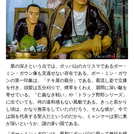
業の深さという点では、ポッパ山のカリスマであるボー・
ミン・ガウン像も見逃せない存在である。ボー・ミン・ガウ
ンの第一印象は、「テキ屋の親分」である。着流し姿で立膝
を付き、頭髪は五分刈りで、煙草をくわえ、眉間に深い皺を
寄せている。「仁義なき戦い」や「トラック野郎シリーズ」
に出ていても、何の違和感もない風貌である。きっと若かり
し頃は、かなり無茶をしていたのだろう。そんな彼が、今で
は国を代表する聖人だというのだから、ミャンマーは実に奥
が深いというか、謎の多い国である。
「ボー・ミン・ガウンは、最初にポッパ山に登って修行を積