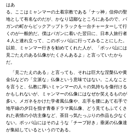
はあ
る。ここはミャンマーの土着宗教である「ナッ神」信仰の聖
地として有名なのだが、かなり辺鄙なところにあるので、バ
ガンの町からピックアップトラックを一台チャーターして行
くのが一般的だ。僕はバガンに着いた翌日に、日本人旅行者
４人と連れ立って、このポッパ山に行ってみることにした。
以前、ミャンマー行きを勧めてくれた人が、「ポッパ山には
見ごたえのある仏像がたくさんあるよ」と言っていたから
だ。
「見ごたえのある」と言っても、それは巨大な涅槃仏や黄
金仏などの「立派な」仏像という意味ではない。こんなこと
を言うと、仏教に厚いミャンマーの人々の気持ちを傷付ける
かもしれないが、ミャンマーの仏像にはなぜか笑えるものが
多い。メガネをかけた学者風仏像や、左手を腰にあて右手で
地平線の夕日を指す青春ドラマ風仏像、どう見てもふてくさ
れた表情の小坊主像など、茶目っ気たっぷりの作品も少なく
ない。ポッパ山にはそのような「チープ好き」垂涎の仏像達
が集結しているというのである。