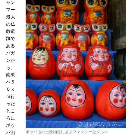
ャン
マー
最大
の仏
教遺
跡で
ある
バガ
ンか
ら、
南東
へ５
０ｋ
ｍ行
った
とこ
ろに
ポッ
ポッパ山の土産物屋に並ぶファンシーなダルマ
パ山