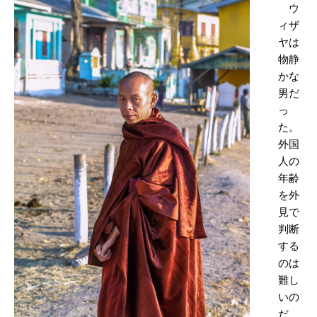
ウ
ィザ
ヤは
物静
かな
男だ
っ
た。
外国
人の
年齢
を外
見で
判断
する
のは
難し
いの
だ