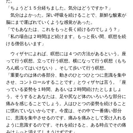
た。
「ちょうど１５分経ちました。気分はどうですか？」
気分はよかった。深い呼吸を続けることで、新鮮な酸素が
脳にまで運ばれていくような感覚があった。
「でもあなたは、これをもっと長く続けるのでしょう？」
「私の場合は２時間ほど続けます。もっと長い間、瞑想を続
ける僧侶もいます」
ウィザヤによれば、瞑想には４つの方法があるという。座
って行う瞑想。立って行う瞑想。横になって行う瞑想（もち
ろん眠ってはいけない）。そして歩いて行う瞑想。
「重要なのは体の各部分、動きのひとつひとつに意識を集中
させ、コントロールすることです」とウィザヤは言う。「座
っている姿勢を１時間、あるいは２時間続けたとしましょ
う。そうするとあなたは、足や尻など体のいろいろな部分に
痛みを感じることでしょう。人はひとつの姿勢を続けること
に慣れていないからです。今度は、その中で一番痛い部分
に、意識を集中させるのです。痛みを痛みとして受け入れる
ように意識するのです。それを続けると、ある時点でその痛
みはふっと消えてしまうはずです」