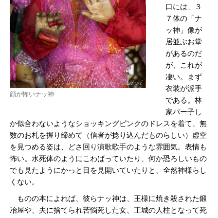
口には、３
７体の「ナ
ッ神」像が
居並ぶお堂
があるのだ
が、これが
凄い。まず
衣装が派手
顔が怖いナッ神
である。林
家パー子し
か似合わないようなショッキングピンクのドレスを着て、無
数のお札を握り締めて（信者が捻り込んだものらしい）虚空
を見つめる姿は、どさ回り演歌歌手のような雰囲気。表情も
怖い。水死体のようにこわばっていたり、何か恐ろしいもの
でも見たようにかっと目を見開いていたりと、全然神様らし
くない。
ものの本によれば、彼らナッ神は、王様に焼き殺された鍛
冶屋や、夫に捨てられ苦悩死した女、王城の人柱となって死