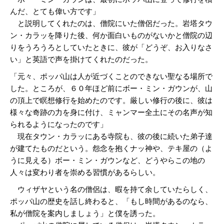
んだ、とても偉い方です」
と説明してくれたのは、僧院にいた僧侶だった。岩塔タウ
ン・カラッを降りた後、何か面白いものがないかと僧院の辺
りをうろうろとしていたときに、彼が「どうぞ、お入りなさ
い」と英語で声を掛けてくれたのだった。
「元々、ポッパ山は人が近づくことのできない聖なる場所で
した。ところが、６０年ほど前にボー・ミン・ガウンが、山
の頂上で瞑想修行を始めたのです。厳しい修行の後に、彼は
様々な奇跡の力を身に付け、ミャンマー全土にその名声が知
られるようになったのです」
現在タウン・カラッにある寺院も、彼の後に続いた弟子達
が建てたものだという。怨念を抱くナッ神や、テキ屋の（よ
うに見える）ボー・ミン・ガウンなど、どうやらこの地の
人々は変わり者を崇める習慣があるらしい。
ウィザヤという名の僧侶は、暇を持て余していたらしく、
ポッパ山の歴史を話し終わると、「もし時間があるのなら、
私が僧院を案内しましょう」と僕を誘った。