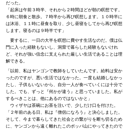
だった。
「起床は午前３時半、それから２時間ほどが朝の瞑想です。
６時に朝食と散歩。７時半から再び瞑想します。１０時半に
は沐浴、１１時に昼食を取り、少し昼寝をしてから再び瞑想
します。寝るのは９時半です」
要するに、一日の大半を瞑想に費やす生活なのだ。僕は仏
門に入った経験もないし、洞窟で暮らした経験もないけれ
ど、それが強い信念に支えられた厳しい生活であることは理
解できる。
「以前、私はヤンゴンで教師をしていたんです。給料は安か
ったのですが、悪い生活ではなかった。一度も結婚しなかっ
たし、子供もいないから、自分一人が食べていくには十分で
した。でも、ずっと『何かが違う』と思っていました。私が
するべきことは、他にあるのではないかと」
ウィザヤは茶碗にお茶を注いで、少しだけ口を付けた。
「２年前のある日、私は『僧侶になろう』と決心しました。
そして、今まで暮らしてきた社会との繋がりを断ち切るため
に、ヤンゴンから遠く離れたこのポッパ山にやってきたので