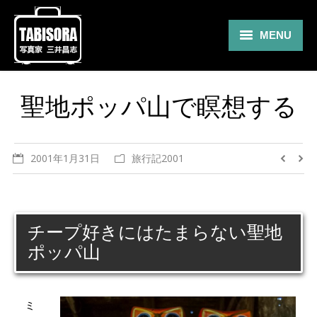
MENU
Gallery
聖地ポッパ山で瞑想する
Travel
About
2001年1月31日
旅行記2001
Blog
Shop
チープ好きにはたまらない聖地
Contact
ポッパ山
ミ