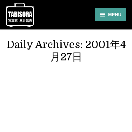
MENU
Gallery
Daily Archives:
2001年4
Travel
月27日
About
Blog
Shop
Contact