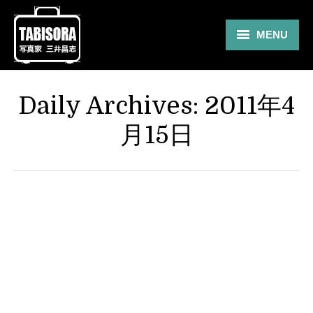
MENU
Gallery
Daily Archives:
2011年4
Travel
月15日
About
Blog
Shop
Contact