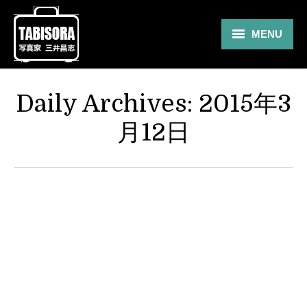
MENU
Gallery
Daily Archives:
2015年3
Travel
月12日
About
Blog
Shop
Contact