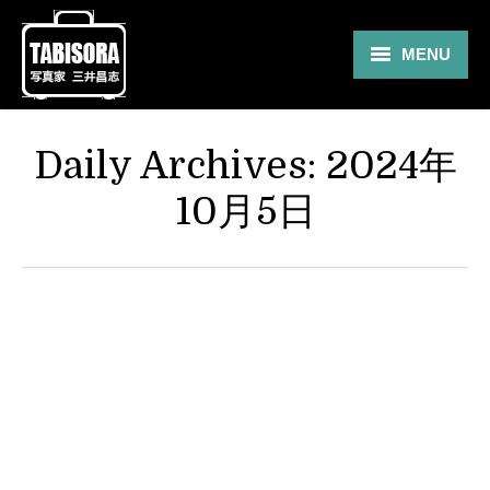
MENU
Gallery
Daily Archives:
2024年
Travel
10月5日
About
Blog
Shop
Contact