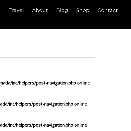
y
Travel
About
Blog
Shop
Contact
ada/inc/helpers/post-navigation.php
on line
da/inc/helpers/post-navigation.php
on line
da/inc/helpers/post-navigation.php
on line