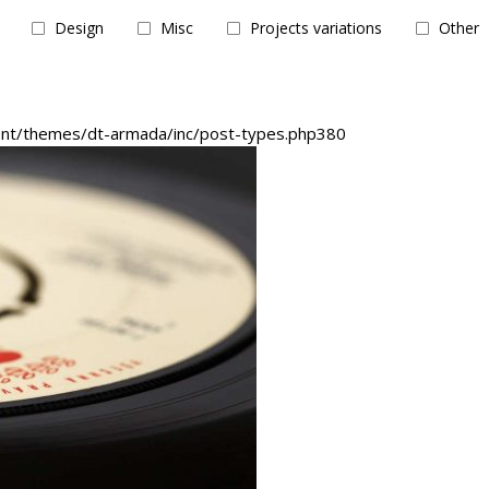
Design
Misc
Projects variations
Other
ent/themes/dt-armada/inc/post-types.php
380