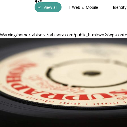
476
View all
Web & Mobile
Identity
Warning
/home/tabisora/tabisora.com/public_html/wp2/wp-cont