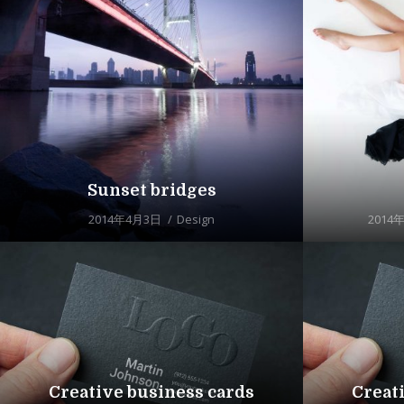
Sunset bridges
2014年4月3日
Design
2014
Creative business cards
Creat