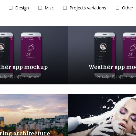
Design
Misc
Projects variations
Other
ent/themes/dt-armada/inc/post-types.php
380
ther app mockup
Weather app mo
014年6月28日
Mobile
2014年6月28日
Mob
ring architecture