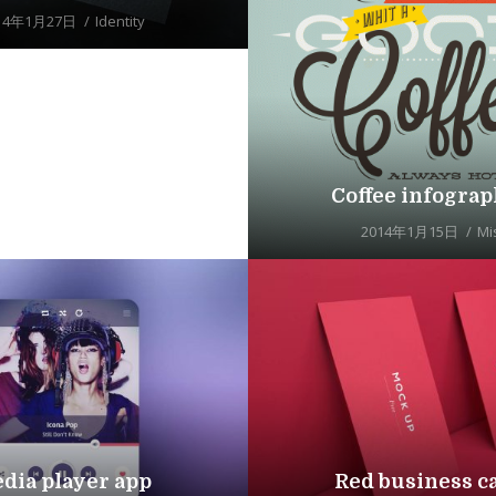
14年1月27日
Identity
Coffee infograp
2014年1月15日
Mi
dia player app
Red business c