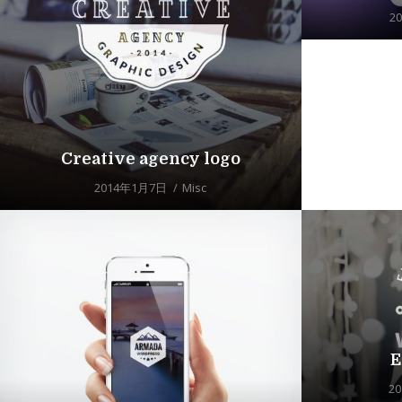
2
Creative agency logo
2014年1月7日
Misc
E
2