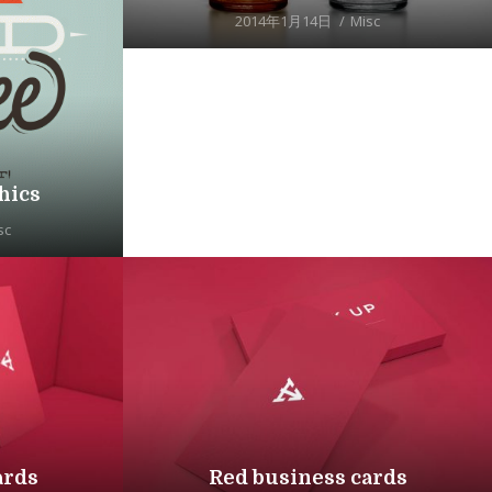
2014年1月14日
Misc
hics
sc
ards
Red business cards