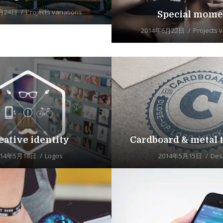
月24日
Projects variations
Special mome
2014年6月22日
Projects v
eative identity
Cardboard & metal 
014年5月18日
Logos
2014年5月15日
Des