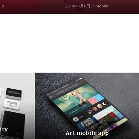
le
2014年1月6日
Mobile
ity
Art mobile app