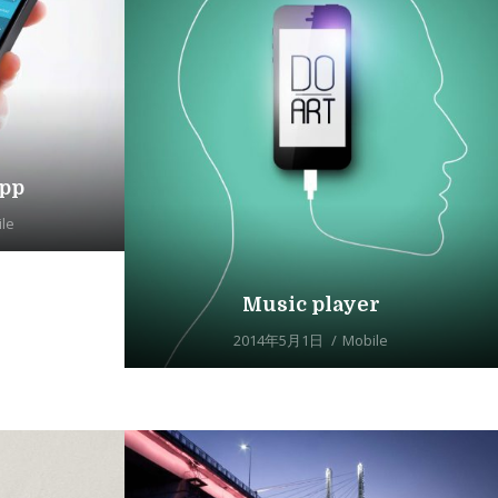
app
le
Music player
2014年5月1日
Mobile