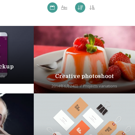
ckup
Creative photoshoot
ile
2014年6月24日
Projects variations