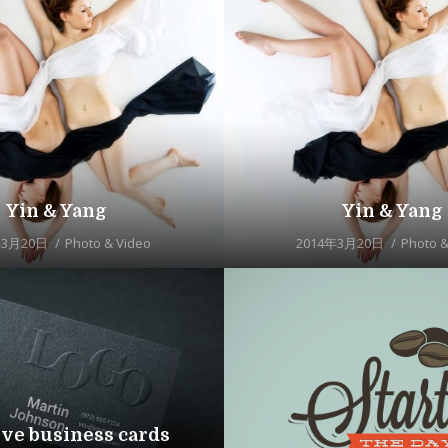
Yin & Yang
Yin & Yang
年3月20日
Photo & Video
2014年3月20日
Photo &
ive business cards