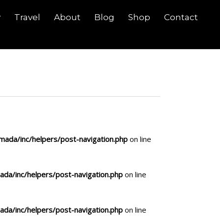
y
Travel
About
Blog
Shop
Contact
ada/inc/helpers/post-navigation.php
on line
da/inc/helpers/post-navigation.php
on line
da/inc/helpers/post-navigation.php
on line