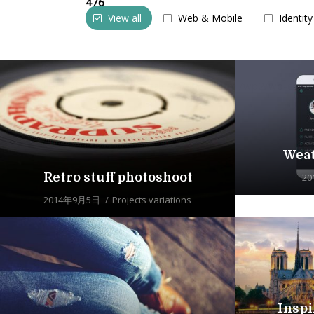
476
View all
Web & Mobile
Identity
Warning
/home/tabisora/tabisora.com/public_html/wp2/wp-cont
Wea
Retro stuff photoshoot
2
2014年9月5日
Projects variations
Inspi