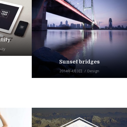
tity
tity
Sunset bridges
2014年4月3日
Design