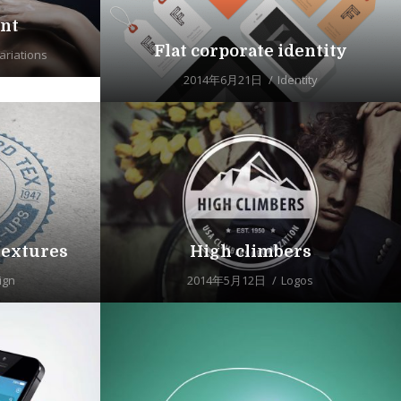
nt
Flat corporate identity
ariations
2014年6月21日
Identity
textures
High climbers
ign
2014年5月12日
Logos