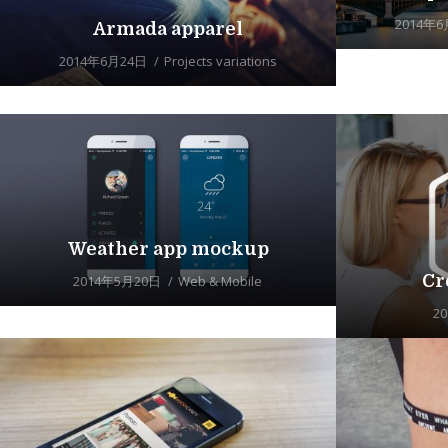
2014年6
Armada apparel
2014年6月24日
Projects variations
Weather app mockup
Cr
2014年5月20日
Web & Mobile
2