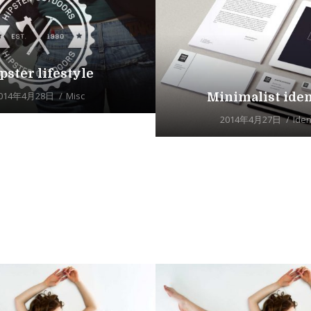
pster lifestyle
014年4月28日
Misc
Minimalist iden
2014年4月27日
Iden