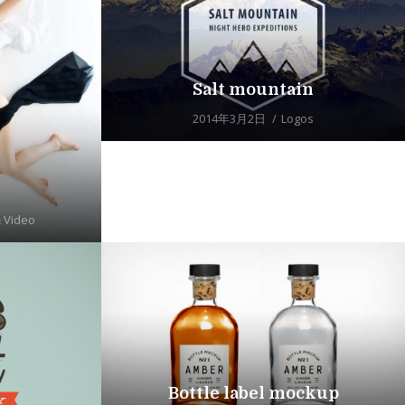
Salt mountain
2014年3月2日
Logos
 Video
Bottle label mockup