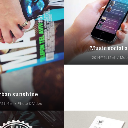
Music social 
2014年5月2日
Mobi
rban sunshine
年5月4日
Photo & Video