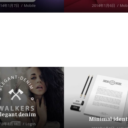
014年1月7日
Mobile
2014年1月6日
Mobi
legant denim
Minimal ident
013年8月18日
Logos