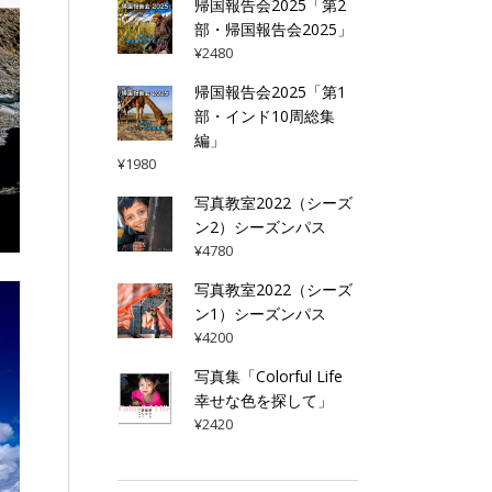
帰国報告会2025「第2
部・帰国報告会2025」
¥
2480
帰国報告会2025「第1
部・インド10周総集
編」
¥
1980
写真教室2022（シーズ
ン2）シーズンパス
¥
4780
写真教室2022（シーズ
ン1）シーズンパス
¥
4200
写真集「Colorful Life
幸せな色を探して」
¥
2420