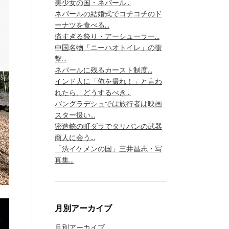
美少女の国・ネパール...
ネパールの結婚式でコチコチのド
ーナツを食べる...
痛すぎる祭り・アーシューラー...
中国名物「ニーハオトイレ」の衝
撃...
ネパールに残るカースト制度...
インド人に「俺を撮れ！」と言わ
れたら、どうするべき...
バングラデシュでは旅行者は映画
スター扱い...
密造銃の町ダラでタリバンの武器
商人に会う...
「渋イケメンの国」三井昌志・写
真集...
月別アーカイブ
月別アーカイブ