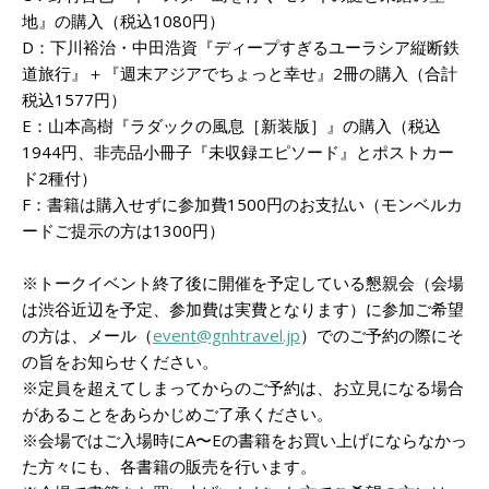
地』の購入（税込1080円）
D：下川裕治・中田浩資『ディープすぎるユーラシア縦断鉄
道旅行』＋『週末アジアでちょっと幸せ』2冊の購入（合計
税込1577円）
E：山本高樹『ラダックの風息［新装版］』の購入（税込
1944円、非売品小冊子『未収録エピソード』とポストカー
ド2種付）
F：書籍は購入せずに参加費1500円のお支払い（モンベルカ
ードご提示の方は1300円）
※トークイベント終了後に開催を予定している懇親会（会場
は渋谷近辺を予定、参加費は実費となります）に参加ご希望
の方は、メール（
event@gnhtravel.jp
）でのご予約の際にそ
の旨をお知らせください。
※定員を超えてしまってからのご予約は、お立見になる場合
があることをあらかじめご了承ください。
※会場ではご入場時にA〜Eの書籍をお買い上げにならなかっ
た方々にも、各書籍の販売を行います。