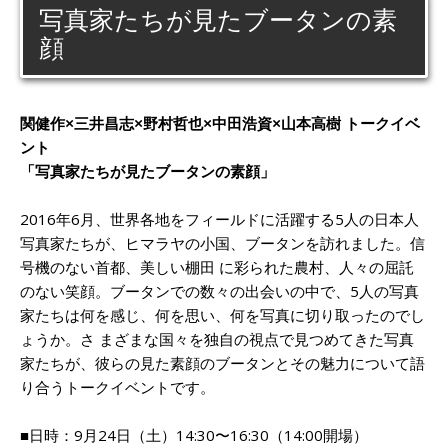
写真家たちが見たブータンの素
顔
関健作×三井昌志×野村哲也×中田浩資×山本高樹 トークイベ
ント
「写真家たちが見たブータンの素顔」
2016年6月、世界各地をフィールドに活躍する5人の日本人
写真家たちが、ヒマラヤの小国、ブータンを訪れました。信
号機のない首都、美しい棚田 に彩られた農村、人々の屈託
のない笑顔。ブータンでの数々の出会いの中で、5人の写真
家たちは何を感じ、何を思い、何を写真に切り取ったのでし
ょうか。さ まざまな国々を独自の視点で見つめてきた写真
家たちが、彼らの見た素顔のブータンとその魅力について語
り合うトークイベントです。
■日時：9月24日（土）14:30〜16:30（14:00開場）