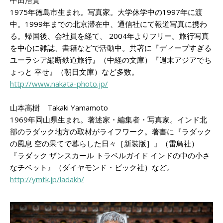
中田浩資
1975年徳島市生まれ。写真家。大学休学中の1997年に渡
中。1999年までの北京滞在中、通信社にて報道写真に携わ
る。帰国後、会社員を経て、 2004年よりフリー。旅行写真
を中心に雑誌、書籍などで活動中。共著に『ディープすぎる
ユーラシア縦断鉄道旅行』（中経の文庫）『週末アジアでち
ょっと 幸せ』（朝日文庫）など多数。
http://www.nakata-photo.jp/
山本高樹 Takaki Yamamoto
1969年岡山県生まれ。著述家・編集者・写真家。インド北
部のラダック地方の取材がライフワーク。著書に『ラダック
の風息 空の果てで暮らした日々［新装版］』（雷鳥社）
『ラダック ザンスカール トラベルガイド インドの中の小さ
なチベット』（ダイヤモンド・ビック社）など。
http://ymtk.jp/ladakh/