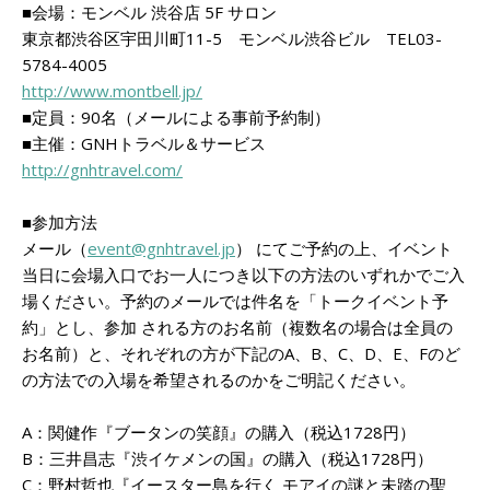
■会場：モンベル 渋谷店 5F サロン
東京都渋谷区宇田川町11-5 モンベル渋谷ビル TEL03-
5784-4005
http://www.montbell.jp/
■定員：90名（メールによる事前予約制）
■主催：GNHトラベル＆サービス
http://gnhtravel.com/
■参加方法
メール（
event@gnhtravel.jp
） にてご予約の上、イベント
当日に会場入口でお一人につき以下の方法のいずれかでご入
場ください。予約のメールでは件名を「トークイベント予
約」とし、参加 される方のお名前（複数名の場合は全員の
お名前）と、それぞれの方が下記のA、B、C、D、E、Fのど
の方法での入場を希望されるのかをご明記ください。
A：関健作『ブータンの笑顔』の購入（税込1728円）
B：三井昌志『渋イケメンの国』の購入（税込1728円）
C：野村哲也『イースター島を行く モアイの謎と未踏の聖