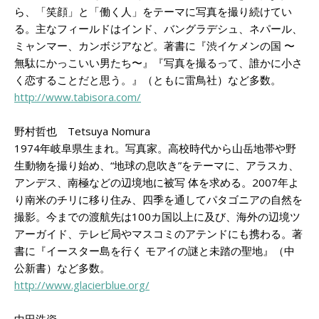
ら、「笑顔」と「働く人」をテーマに写真を撮り続けてい
る。主なフィールドはインド、バングラデシュ、ネパール、
ミャンマー、カンボジアなど。著書に『渋イケメンの国 〜
無駄にかっこいい男たち〜』『写真を撮るって、誰かに小さ
く恋することだと思う。』（ともに雷鳥社）など多数。
http://www.tabisora.com/
野村哲也 Tetsuya Nomura
1974年岐阜県生まれ。写真家。高校時代から山岳地帯や野
生動物を撮り始め、“地球の息吹き”をテーマに、アラスカ、
アンデス、南極などの辺境地に被写 体を求める。2007年よ
り南米のチリに移り住み、四季を通してパタゴニアの自然を
撮影。今までの渡航先は100カ国以上に及び、海外の辺境ツ
アーガイド、テレビ局やマスコミのアテンドにも携わる。著
書に『イースター島を行く モアイの謎と未踏の聖地』（中
公新書）など多数。
http://www.glacierblue.org/