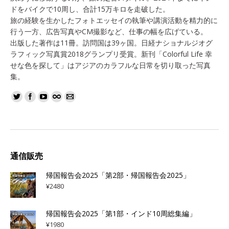
ドをバイクで10周し、合計15万キロを走破した。
旅の経験を生かしたフォトエッセイの執筆や講演活動を精力的に
行う一方、広告写真やCM撮影など、仕事の幅を広げている。
出版した著作は11冊。訪問国は39ヶ国。日経ナショナルジオグ
ラフィック写真賞2018グランプリ受賞。新刊「Colorful Life 幸
せな色を探して」はアジアのカラフルな日常を切り取った写真
集。
通信販売
帰国報告会2025「第2部・帰国報告会2025」
¥
2480
帰国報告会2025「第1部・インド10周総集編」
¥
1980