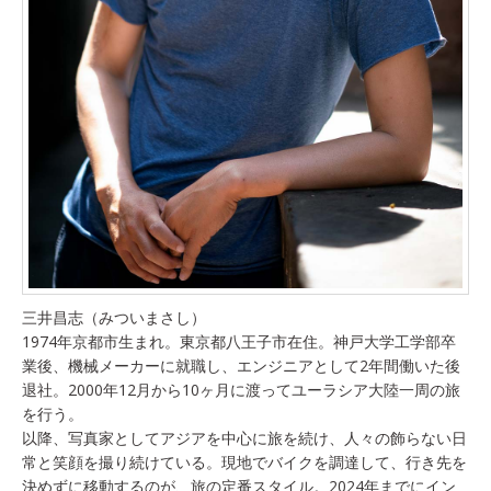
三井昌志（みついまさし）
1974年京都市生まれ。東京都八王子市在住。神戸大学工学部卒
業後、機械メーカーに就職し、エンジニアとして2年間働いた後
退社。2000年12月から10ヶ月に渡ってユーラシア大陸一周の旅
を行う。
以降、写真家としてアジアを中心に旅を続け、人々の飾らない日
常と笑顔を撮り続けている。現地でバイクを調達して、行き先を
決めずに移動するのが、旅の定番スタイル。2024年までにイン