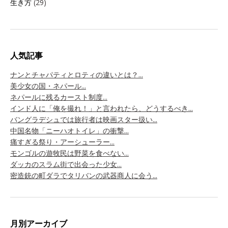
生き方
(29)
人気記事
ナンとチャパティとロティの違いとは？...
美少女の国・ネパール...
ネパールに残るカースト制度...
インド人に「俺を撮れ！」と言われたら、どうするべき...
バングラデシュでは旅行者は映画スター扱い...
中国名物「ニーハオトイレ」の衝撃...
痛すぎる祭り・アーシューラー...
モンゴルの遊牧民は野菜を食べない...
ダッカのスラム街で出会った少女...
密造銃の町ダラでタリバンの武器商人に会う...
月別アーカイブ