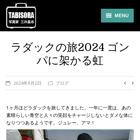
MENU
Gallery
ラダックの旅2024 ゴン
Travel
パに架かる虹
About
Blog
2024年9月2日
ブログ
Shop
Contact
1ヶ月ほどラダックを旅してきました。一年に一度は、あの
素晴らしい青空と人々の笑顔をチャージしないとダメな体に
なりつつあるようです。ジュレー、アマ！