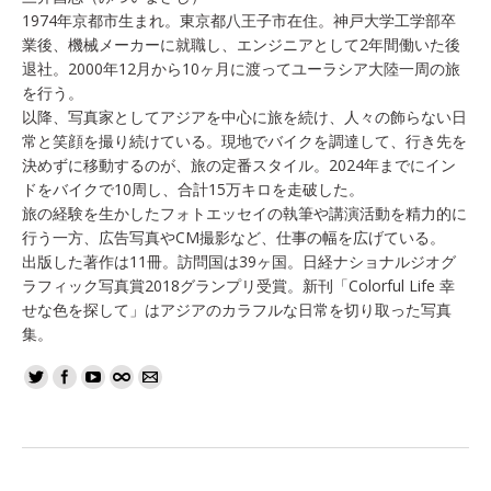
1974年京都市生まれ。東京都八王子市在住。神戸大学工学部卒
業後、機械メーカーに就職し、エンジニアとして2年間働いた後
退社。2000年12月から10ヶ月に渡ってユーラシア大陸一周の旅
を行う。
以降、写真家としてアジアを中心に旅を続け、人々の飾らない日
常と笑顔を撮り続けている。現地でバイクを調達して、行き先を
決めずに移動するのが、旅の定番スタイル。2024年までにイン
ドをバイクで10周し、合計15万キロを走破した。
旅の経験を生かしたフォトエッセイの執筆や講演活動を精力的に
行う一方、広告写真やCM撮影など、仕事の幅を広げている。
出版した著作は11冊。訪問国は39ヶ国。日経ナショナルジオグ
ラフィック写真賞2018グランプリ受賞。新刊「Colorful Life 幸
せな色を探して」はアジアのカラフルな日常を切り取った写真
集。