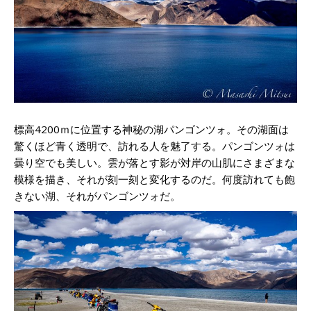
標高4200ｍに位置する神秘の湖パンゴンツォ。その湖面は
驚くほど青く透明で、訪れる人を魅了する。パンゴンツォは
曇り空でも美しい。雲が落とす影が対岸の山肌にさまざまな
模様を描き、それが刻一刻と変化するのだ。何度訪れても飽
きない湖、それがパンゴンツォだ。