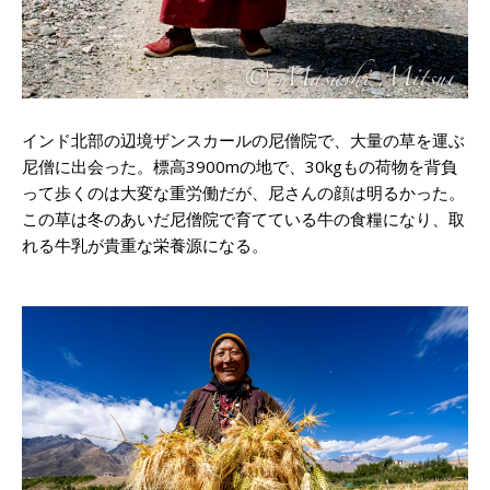
インド北部の辺境ザンスカールの尼僧院で、大量の草を運ぶ
尼僧に出会った。標高3900mの地で、30kgもの荷物を背負
って歩くのは大変な重労働だが、尼さんの顔は明るかった。
この草は冬のあいだ尼僧院で育てている牛の食糧になり、取
れる牛乳が貴重な栄養源になる。