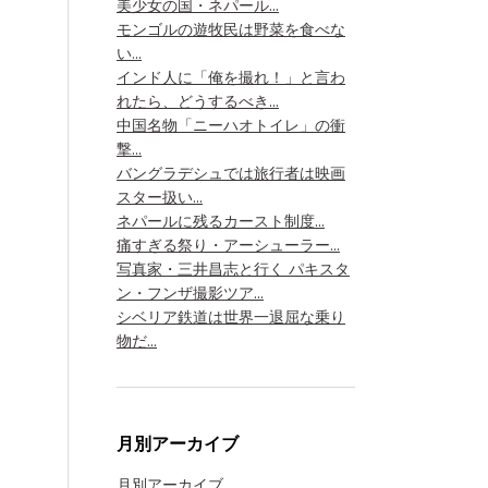
美少女の国・ネパール...
モンゴルの遊牧民は野菜を食べな
い...
インド人に「俺を撮れ！」と言わ
れたら、どうするべき...
中国名物「ニーハオトイレ」の衝
撃...
バングラデシュでは旅行者は映画
スター扱い...
ネパールに残るカースト制度...
痛すぎる祭り・アーシューラー...
写真家・三井昌志と行く パキスタ
ン・フンザ撮影ツア...
シベリア鉄道は世界一退屈な乗り
物だ...
月別アーカイブ
月別アーカイブ