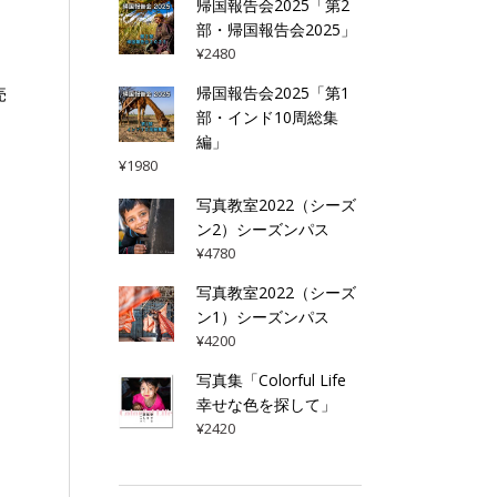
帰国報告会2025「第2
部・帰国報告会2025」
¥
2480
帰国報告会2025「第1
売
部・インド10周総集
編」
¥
1980
写真教室2022（シーズ
ン2）シーズンパス
¥
4780
写真教室2022（シーズ
ン1）シーズンパス
¥
4200
写真集「Colorful Life
幸せな色を探して」
¥
2420