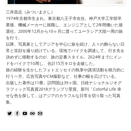
三井昌志（みついまさし）
1974年京都市生まれ。東京都八王子市在住。神戸大学工学部卒
業後、機械メーカーに就職し、エンジニアとして2年間働いた後
退社。2000年12月から10ヶ月に渡ってユーラシア大陸一周の旅
を行う。
以降、写真家としてアジアを中心に旅を続け、人々の飾らない日
常と笑顔を撮り続けている。現地でバイクを調達して、行き先を
決めずに移動するのが、旅の定番スタイル。2024年までにイン
ドをバイクで10周し、合計15万キロを走破した。
旅の経験を生かしたフォトエッセイの執筆や講演活動を精力的に
行う一方、広告写真やCM撮影など、仕事の幅を広げている。
出版した著作は11冊。訪問国は39ヶ国。日経ナショナルジオグ
ラフィック写真賞2018グランプリ受賞。新刊「Colorful Life 幸
せな色を探して」はアジアのカラフルな日常を切り取った写真
集。