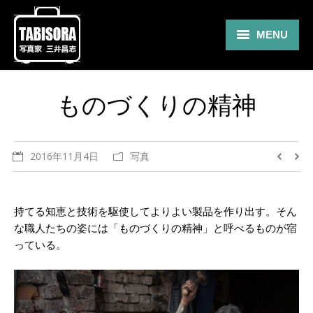
MENU
Gallery
ものづくりの精神
Travel
About
2016年11月4日
写真
Blog
Shop
持てる知恵と技術を駆使してよりよい製品を作り出す。そん
な職人たちの姿には「ものづくりの精神」と呼べるものが宿
Contact
っている。