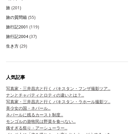
旅
(201)
旅の質問箱
(55)
旅行記2001
(119)
旅行記2004
(37)
生き方
(29)
人気記事
写真家・三井昌志と行く パキスタン・フンザ撮影ツア...
ナンとチャパティとロティの違いとは？...
写真家・三井昌志と行く パキスタン・ラホール撮影ツ...
美少女の国・ネパール...
ネパールに残るカースト制度...
モンゴルの遊牧民は野菜を食べない...
痛すぎる祭り・アーシューラー...