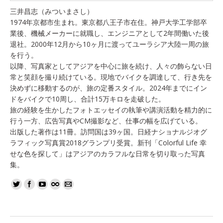
三井昌志（みついまさし）
1974年京都市生まれ。東京都八王子市在住。神戸大学工学部卒
業後、機械メーカーに就職し、エンジニアとして2年間働いた後
退社。2000年12月から10ヶ月に渡ってユーラシア大陸一周の旅
を行う。
以降、写真家としてアジアを中心に旅を続け、人々の飾らない日
常と笑顔を撮り続けている。現地でバイクを調達して、行き先を
決めずに移動するのが、旅の定番スタイル。2024年までにイン
ドをバイクで10周し、合計15万キロを走破した。
旅の経験を生かしたフォトエッセイの執筆や講演活動を精力的に
行う一方、広告写真やCM撮影など、仕事の幅を広げている。
出版した著作は11冊。訪問国は39ヶ国。日経ナショナルジオグ
ラフィック写真賞2018グランプリ受賞。新刊「Colorful Life 幸
せな色を探して」はアジアのカラフルな日常を切り取った写真
集。