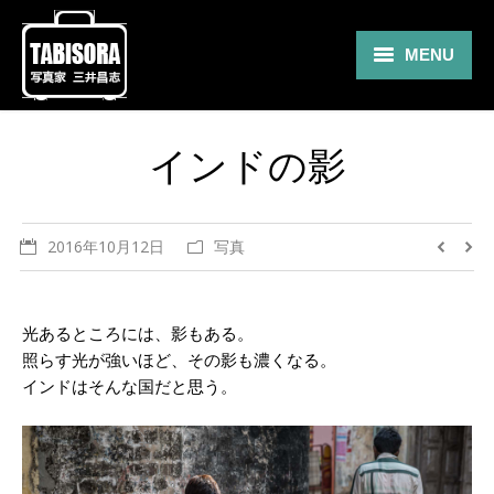
MENU
Gallery
インドの影
Travel
About
2016年10月12日
写真
Blog
Shop
光あるところには、影もある。
照らす光が強いほど、その影も濃くなる。
Contact
インドはそんな国だと思う。