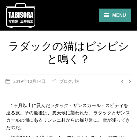
MENU
Gallery
ラダックの猫はピシピシ
Travel
と鳴く？
About
Blog
2019年10月14日
ブログ
,
旅
Shop
Contact
1ヶ月以上に及んだラダック・ザンスカール・スピティを
巡る旅。その最後は、悪天候に襲われた。
ラダックとザンス
カールの間にあるリンシェ村からの帰り道に、雪が降ってき
たのだ。