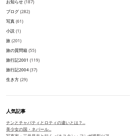
お知らせ
(187)
ブログ
(282)
写真
(61)
小説
(1)
旅
(201)
旅の質問箱
(55)
旅行記2001
(119)
旅行記2004
(37)
生き方
(29)
人気記事
ナンとチャパティとロティの違いとは？...
美少女の国・ネパール...
写真家・三井昌志と行く パキスタン・フンザ撮影ツア...