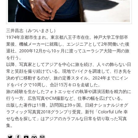
三井昌志（みついまさし）
1974年京都市生まれ。東京都八王子市在住。神戸大学工学部卒
業後、機械メーカーに就職し、エンジニアとして2年間働いた後
退社。2000年12月から10ヶ月に渡ってユーラシア大陸一周の旅
を行う。
以降、写真家としてアジアを中心に旅を続け、人々の飾らない日
常と笑顔を撮り続けている。現地でバイクを調達して、行き先を
決めずに移動するのが、旅の定番スタイル。2024年までにイン
ドをバイクで10周し、合計15万キロを走破した。
旅の経験を生かしたフォトエッセイの執筆や講演活動を精力的に
行う一方、広告写真やCM撮影など、仕事の幅を広げている。
出版した著作は11冊。訪問国は39ヶ国。日経ナショナルジオグ
ラフィック写真賞2018グランプリ受賞。新刊「Colorful Life 幸
せな色を探して」はアジアのカラフルな日常を切り取った写真
集。