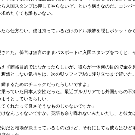
なら入国スタンプは押してやらないぞ、という構えなのだ。コンパ
を求めたくても誰もいない。
たら仕方ない。僕は持っているだけのドル紙幣を隠しポケットか
された。係官は無言のままパスポートに入国スタンプをつくと、
えず賄賂目的ではなかったらしいが、彼らが一体何の目的で金を
。釈然としない気持ちは、次の朝ソフィア駅に降り立つまで続いた
り締まるためのチェックだったらしいですよ」
乗っていた日本人女性だった。最近ブルガリアでも外国からの不
めようとしているらしい。
してくれたって良さそうなものじゃないですか」
だけなんじゃないですか。英語も余り喋れないみたいだし」と彼女
切だと相場が決まっているものだけど、それにしても彼らはひど
態度だった。