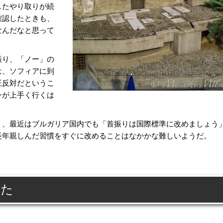
したやり取りが続
確認したときも、
なんだなと思って
振り、「ノー」の
は、ソフィアに到
正反対だというこ
ンが上手く行くは
、最近はブルガリア国内でも「首振りは国際標準に改めましょう
長年親しんだ習慣をすぐに改めることはなかかな難しいようだ。
った