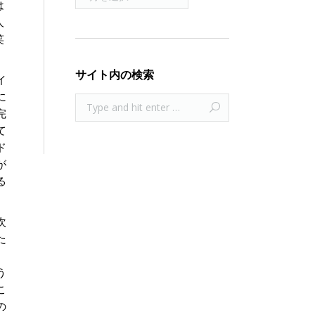
は
人
笑
サイト内の検索
イ
に
完
て
ド
が
る
次
た
う
こ
の