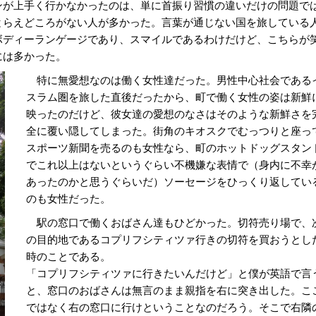
が上手く行かなかったのは、単に首振り習慣の違いだけの問題で
とらえどころがない人が多かった。言葉が通じない国を旅している
ボディーランゲージであり、スマイルであるわけだけど、こちらが
には多かった。
特に無愛想なのは働く女性達だった。男性中心社会である
スラム圏を旅した直後だったから、町で働く女性の姿は新鮮
映ったのだけど、彼女達の愛想のなさはそのような新鮮さを
全に覆い隠してしまった。街角のキオスクでむっつりと座っ
スポーツ新聞を売るのも女性なら、町のホットドッグスタン
でこれ以上はないというぐらい不機嫌な表情で（身内に不幸
あったのかと思うぐらいだ）ソーセージをひっくり返してい
のも女性だった。
駅の窓口で働くおばさん達もひどかった。切符売り場で、
の目的地であるコプリフシティツァ行きの切符を買おうとし
時のことである。
「コプリフシティツァに行きたいんだけど」と僕が英語で言
と、窓口のおばさんは無言のまま親指を右に突き出した。こ
ではなく右の窓口に行けということなのだろう。そこで右隣