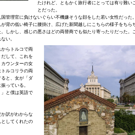
たけれど、ともかく旅行者にとっては有り難い
とだった。
国管理官に負けないぐらい不機嫌そうな顔をした若い女性だった
んが背の低い椅子に腰掛け、広げた新聞越しにこちらの様子をちら
た。しかし、感じの悪さはどの両替商でも似たり寄ったりだった。
れない。
れからトルコで両
りだして、これを
。カウンターの女
はトルコリラの両
すると、女が「ダ
に振っている。
？」と僕は英語で
だか訳がわからな
んとしてくれたの