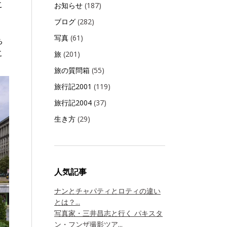
こ
お知らせ
(187)
ブログ
(282)
。
写真
(61)
ち
こ
旅
(201)
旅の質問箱
(55)
旅行記2001
(119)
旅行記2004
(37)
生き方
(29)
人気記事
ナンとチャパティとロティの違い
とは？...
写真家・三井昌志と行く パキスタ
ン・フンザ撮影ツア...