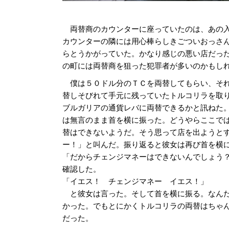
両替商のカウンターに座っていたのは、あの入
カウンターの隣には用心棒らしきごついおっさ
らとうかがっていた。かなり感じの悪い店だっ
の町には両替商を狙った犯罪者が多いのかもし
僕は５０ドル分のＴＣを両替してもらい、そ
替しそびれて手元に残っていたトルコリラを取
ブルガリアの通貨レバに両替できるかと訊ねた
は無言のまま首を横に振った。どうやらここで
替はできないようだ。そう思って店を出ようと
ー！」と叫んだ。振り返ると彼女は再び首を横
「だからチェンジマネーはできないんでしょう
確認した。
「イエス！ チェンジマネー イエス！」
と彼女は言った。そして首を横に振る。なん
かった。でもとにかくトルコリラの両替はちゃ
だった。