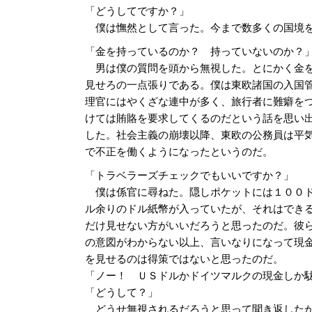
「どうしてですか？」
僕は憮然として言った。今まで数多くの国境を
「金を持っているのか？ 持っていないのか？
男は僕の質問を頭から無視した。とにかく金
見せろの一点張りである。僕は東欧諸国の入国
理官にはやくざな連中が多く、旅行者に難癖を
けては賄賂を要求してくるのだという話を思い
した。社会主義の崩壊以降、東欧の公務員は平
で不正を働くようになったというのだ。
「トラベラーズチェックでもいいですか？」
僕は係官に尋ねた。隠しポケットには１００
ル余りのドル紙幣が入っていたが、それはでき
だけ見せない方がいいだろうと思ったのだ。彼
の意図がわからない以上、言いなりになって現
を見せるのは得策ではないと思ったのだ。
「ノー！ ＵＳドルかドイツマルクの現金しか
「どうして？」
どうせ無視されるだろうと思って聞き返したが