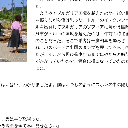
た。
ようやくブルガリア国境を越えたのか。眠い
を擦りながら僕は思った。トルコのイスタンブ
ルを出発してブルガリアのソフィアに向かう国
列車がトルコの国境を越えたのは、午前１時過
のことだった。そこで乗客は一度列車を降ろさ
れ、パスポートに出国スタンプを押してもらう
だが、そこから再び発車するまでにやたらと時
がかかっていたので、寝台に横になっていたの
った。
はいはい、わかりましたよ。僕はいつものようにズボンの中の隠
、男は再び怒鳴った。
いる現金を全て私に見せなさい」