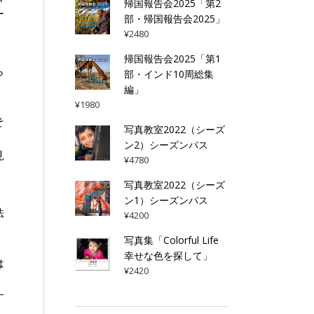
帰国報告会2025「第2
ー
部・帰国報告会2025」
¥
2480
帰国報告会2025「第1
ら
部・インド10周総集
編」
¥
1980
そ
写真教室2022（シーズ
ン2）シーズンパス
見
¥
4780
。
写真教室2022（シーズ
ン1）シーズンパス
法
¥
4200
写真集「Colorful Life
幸せな色を探して」
は
¥
2420
す