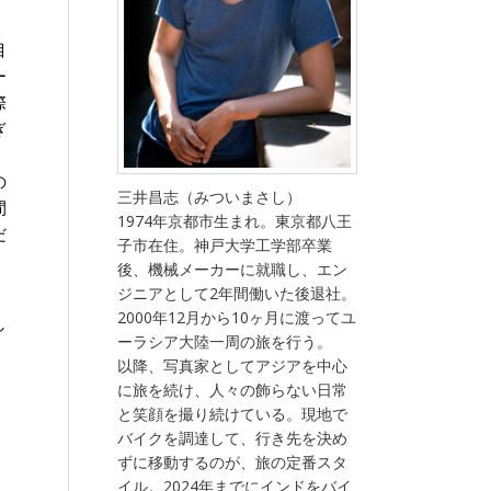
目
ー
際
ぎ
の
三井昌志（みついまさし）
間
1974年京都市生まれ。東京都八王
だ
子市在住。神戸大学工学部卒業
後、機械メーカーに就職し、エン
ジニアとして2年間働いた後退社。
2000年12月から10ヶ月に渡ってユ
し
ーラシア大陸一周の旅を行う。
以降、写真家としてアジアを中心
に旅を続け、人々の飾らない日常
と笑顔を撮り続けている。現地で
バイクを調達して、行き先を決め
ずに移動するのが、旅の定番スタ
イル。2024年までにインドをバイ