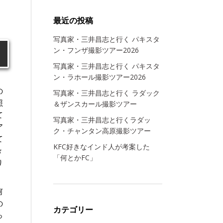
最近の投稿
写真家・三井昌志と行く パキスタ
ン・フンザ撮影ツアー2026
写真家・三井昌志と行く パキスタ
ン・ラホール撮影ツアー2026
の
写真家・三井昌志と行く ラダック
照
＆ザンスカール撮影ツアー
て
写真家・三井昌志と行くラダッ
ア
ク・チャンタン高原撮影ツアー
て
KFC好きなインド人が考案した
々
「何とかFC」
り
何
の
カテゴリー
っ