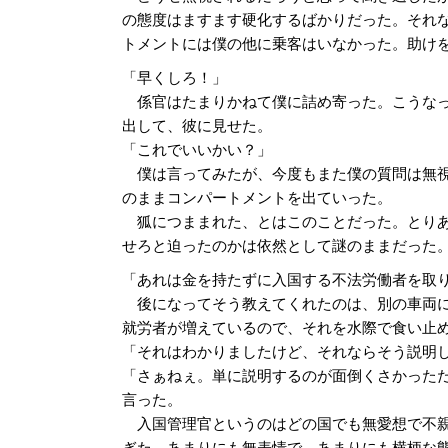
の態度はますます硬化するばかりだった。それ
トメントには僕の他に乗客はいなかった。助け
「早くしろ！」
係官はたまりかねて僕に詰め寄った。こうなっ
出して、彼に見せた。
「これでいいかい？」
僕は言ってみたが、今度もまた僕の質問は無視
のままコンパートメントを出ていった。
狐につままれた、とはこのことだった。とりあ
せろと迫ったのかは依然として謎のままだった
「あれは金を持たずに入国する不法労働者を取
後になってそう教えてくれたのは、別の車両に
就労者が増えているので、それを水際で食い止
「それはわかりましたけど、それならそう説明
「さぁねぇ。単に説明するのが面倒くさかった
言った。
入国管理官というのはどの国でも無愛想で不親
ぎた。あまりにも無表情で、あまりにも横柄な