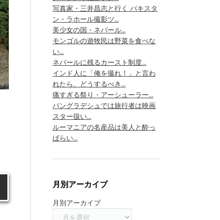
写真家・三井昌志と行く パキスタ
ン・ラホール撮影ツ...
美少女の国・ネパール...
モンゴルの遊牧民は野菜を食べな
い...
ネパールに残るカースト制度...
インド人に「俺を撮れ！」と言わ
れたら、どうするべき...
痛すぎる祭り・アーシューラー...
バングラデシュでは旅行者は映画
スター扱い...
」
ルーマニアの名産品は美人と酔っ
ぱらい...
月別アーカイブ
月別アーカイブ