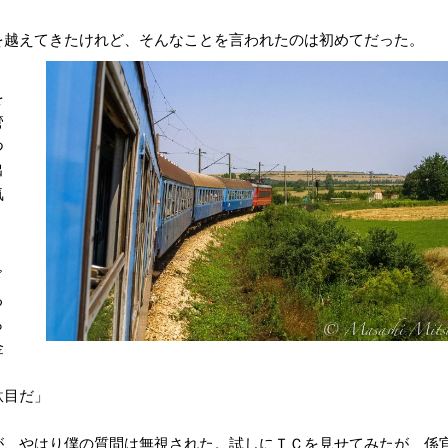
越えてきたけれど、そんなことを言われたのは初めてだった。
」
を
管
つ
出
気
ド
る
ら
金
駄目だ」
、やはり僕の質問は無視された。試しにＴＣを見せてみたが、係