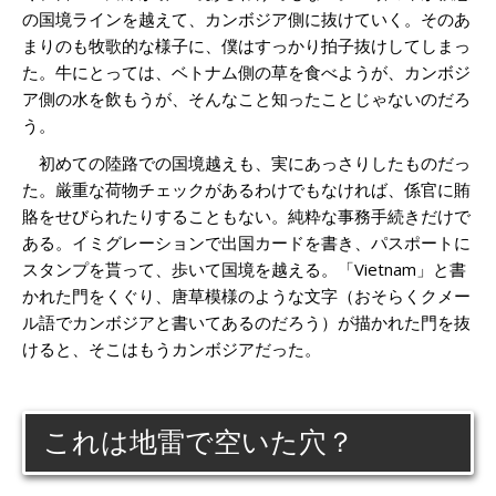
の国境ラインを越えて、カンボジア側に抜けていく。そのあ
まりのも牧歌的な様子に、僕はすっかり拍子抜けしてしまっ
た。牛にとっては、ベトナム側の草を食べようが、カンボジ
ア側の水を飲もうが、そんなこと知ったことじゃないのだろ
う。
初めての陸路での国境越えも、実にあっさりしたものだっ
た。厳重な荷物チェックがあるわけでもなければ、係官に賄
賂をせびられたりすることもない。純粋な事務手続きだけで
ある。イミグレーションで出国カードを書き、パスポートに
スタンプを貰って、歩いて国境を越える。「Vietnam」と書
かれた門をくぐり、唐草模様のような文字（おそらくクメー
ル語でカンボジアと書いてあるのだろう）が描かれた門を抜
けると、そこはもうカンボジアだった。
これは地雷で空いた穴？