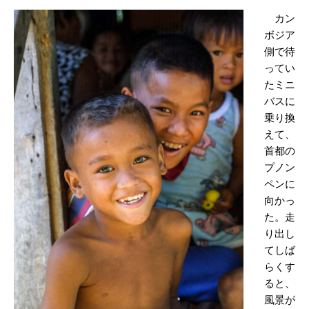
カン
ボジア
側で待
ってい
たミニ
バスに
乗り換
えて、
首都の
プノン
ペンに
向かっ
た。走
り出し
てしば
らくす
ると、
風景が