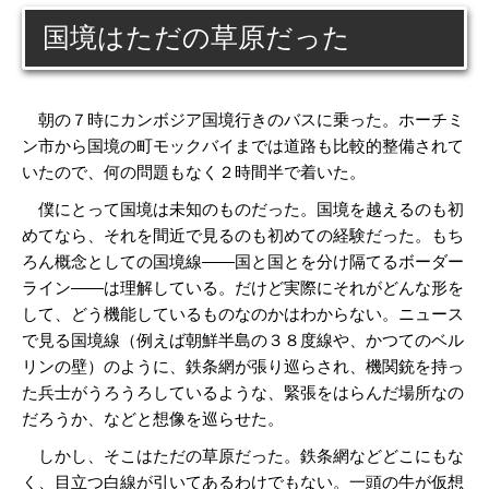
国境はただの草原だった
朝の７時にカンボジア国境行きのバスに乗った。ホーチミ
ン市から国境の町モックバイまでは道路も比較的整備されて
いたので、何の問題もなく２時間半で着いた。
僕にとって国境は未知のものだった。国境を越えるのも初
めてなら、それを間近で見るのも初めての経験だった。もち
ろん概念としての国境線――国と国とを分け隔てるボーダー
ライン――は理解している。だけど実際にそれがどんな形を
して、どう機能しているものなのかはわからない。ニュース
で見る国境線（例えば朝鮮半島の３８度線や、かつてのベル
リンの壁）のように、鉄条網が張り巡らされ、機関銃を持っ
た兵士がうろうろしているような、緊張をはらんだ場所なの
だろうか、などと想像を巡らせた。
しかし、そこはただの草原だった。鉄条網などどこにもな
く、目立つ白線が引いてあるわけでもない。一頭の牛が仮想