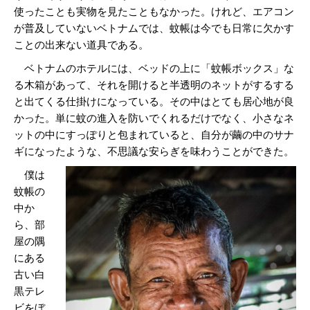
使ったことも実物を見たこともなかった。けれど、エアコン
が普及していないベトナムでは、蚊帳は今でも日常に欠かす
ことの出来ない道具である。
ベトナムのホテルには、ベッドの上に「蚊帳ボックス」な
る木箱があって、それを開けると半透明のネットがするする
と出てくる仕掛けになっている。その中はとても居心地が良
かった。単に蚊の進入を防いでくれるだけでなく、小さなネ
ットの中にすっぽりと包まれていると、自分が繭の中のサナ
ギになったような、不思議な安らぎを味わうことができた。
僕は
蚊帳の
中か
ら、部
屋の隅
にある
古い白
黒テレ
ビをぼ