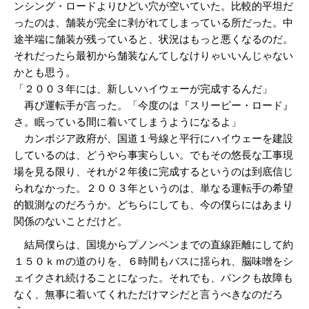
ンシング・ロードよりひどい穴が空いていた。比較的平坦だ
ったのは、舗装が完全に剥がれてしまっている所だった。中
途半端に舗装が残っていると、状況はもっと悪くなるのだ。
それだったら最初から舗装なんてしなけりゃいいんじゃない
かとも思う。
「２００３年には、新しいハイウェーが完成するんだ」
再び運転手が言った。「今度のは『スリーピー・ロード』
さ。眠っている間に着いてしまうようになるよ」
カンボジア政府が、国道１号線と平行にハイウェーを建設
しているのは、どうやら事実らしい。でもその悠長な工事現
場を見る限り、それが２年後に完成するというのは到底信じ
られなかった。２００３年というのは、単なる運転手の希望
的観測なのだろうか。どちらにしても、今の僕らにはあまり
関係のないことだけど。
結局僕らは、国境からプノンペンまでの直線距離にして約
１５０ｋｍの道のりを、６時間もバスに揺られ、脳味噌をシ
ェイクされ続けることになった。それでも、パンクも故障も
なく、無事に着いてくれただけマシだと言うべきなのだろ