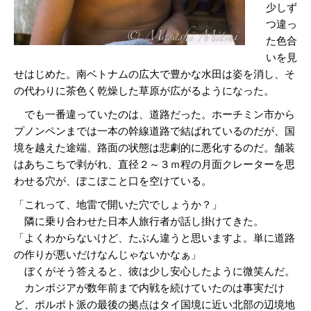
少しず
つ違っ
た色合
いを見
せはじめた。南ベトナムの広大で豊かな水田は姿を消し、そ
の代わりに茶色く乾燥した草原が広がるようになった。
でも一番違っていたのは、道路だった。ホーチミン市から
プノンペンまでは一本の幹線道路で結ばれているのだが、国
境を越えた途端、路面の状態は悲劇的に悪化するのだ。舗装
はあちこちで剥がれ、直径２～３ｍ程の月面クレーターを思
わせる穴が、ぼこぼこと口を空けている。
「これって、地雷で開いた穴でしょうか？」
隣に乗り合わせた日本人旅行者が話し掛けてきた。
「よくわからないけど、たぶん違うと思いますよ。単に道路
の作りが悪いだけなんじゃないかなぁ」
ぼくがそう答えると、彼は少し安心したように微笑んだ。
カンボジアが数年前まで内戦を続けていたのは事実だけ
ど、ポルポト派の最後の拠点はタイ国境に近い北部の辺境地