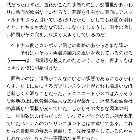
域だったはずだ。道路がこんな状態なのは、交通量が多いわ
りに路面が軟弱なせいだろう。基礎を作らずに表面にアスフ
ァルトをざっと引いているだけだから、少しでも路面が削れ
ると、たちまち大きな穴ぼこになってしまうし、雨季の激し
い降雨がその穴をより深く大きくしているのだ。
ベトナム側とカンボジア側との道路のあからさまな違い
―――それはおそらく両者の国力の違いを表しているのだろ
う―――は、国境線を越えたのだということを、何よりもは
っきりと僕に印象付けた。
面白いのは、道路がこんなにひどい状態であるにもかかわ
らず、たまに目にするガソリンスタンドがどれも場違いなほ
ど新しく立派なことだった。テニスコートが３つは入りそう
な敷地の上に鉄骨製の巨大な屋根が架かり、外資系石油会社
の真新しい看板が光っていた。しかしその大きな図体の割
に、利用客はまばらだった。いつでもバイクの長い列が出来
ていたベトナムのガソリンスタンドとは大違いである。これ
からの自動車の普及を見越して、先行投資をしているのかも
しれないが、なんだか不思議な光景だった。