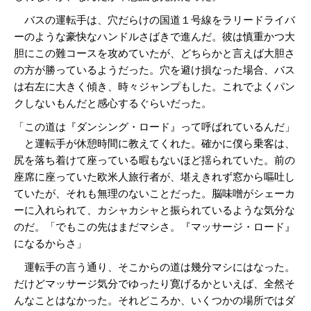
バスの運転手は、穴だらけの国道１号線をラリードライバ
ーのような豪快なハンドルさばきで進んだ。彼は慎重かつ大
胆にこの難コースを攻めていたが、どちらかと言えば大胆さ
の方が勝っているようだった。穴を避け損なった場合、バス
は右左に大きく傾き、時々ジャンプもした。これでよくパン
クしないもんだと感心するぐらいだった。
「この道は『ダンシング・ロード』って呼ばれているんだ」
と運転手が休憩時間に教えてくれた。確かに僕ら乗客は、
尻を落ち着けて座っている暇もないほど揺られていた。前の
座席に座っていた欧米人旅行者が、堪えきれず窓から嘔吐し
ていたが、それも無理のないことだった。脳味噌がシェーカ
ーに入れられて、カシャカシャと振られているような気分な
のだ。「でもこの先はまだマシさ。『マッサージ・ロード』
になるからさ」
運転手の言う通り、そこからの道は幾分マシにはなった。
だけどマッサージ気分でゆったり寛げるかといえば、全然そ
んなことはなかった。それどころか、いくつかの場所ではダ