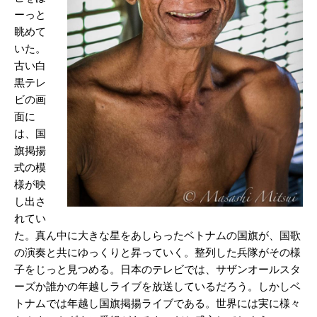
ーっと
眺めて
いた。
古い白
黒テレ
ビの画
面に
は、国
旗掲揚
式の模
様が映
し出さ
れてい
た。真ん中に大きな星をあしらったベトナムの国旗が、国歌
の演奏と共にゆっくりと昇っていく。整列した兵隊がその様
子をじっと見つめる。日本のテレビでは、サザンオールスタ
ーズか誰かの年越しライブを放送しているだろう。しかしベ
トナムでは年越し国旗掲揚ライブである。世界には実に様々