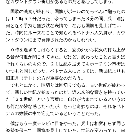
なカウントダウン番組があるものだと感心してしまう。
国歌の演奏が終わり、国旗がポールのてっぺんに翻ったの
は１１時５７分だった。余ってしまった３分の間、兵士達は
何となく手持ち無沙汰な表情で、なおも国旗を見上げてい
た。時間にルーズなことで知られるベトナム人気質が、カウ
ントダウンにまで発揮されたのかもしれない。
０時を過ぎてしばらくすると、窓の外から花火の打ち上が
る音が何度か聞こえてきた。だけど、変わったことと言えば
それぐらいのもので、２１世紀を迎えてもホーチミン市街は
いつもと同じだった。ベトナム人にとっては、新世紀よりも
旧正月（テト）の方が重要なのだろう。
でもとにかく、区切りは区切りである。古い世紀が終わっ
て、新しい世紀が始まったのだ。近未来的な響きを持ってい
た「２１世紀」という言葉に、自分が含まれているというの
も何だか妙な感じだったが、もっと奇妙なのは、それをベト
ナムの蚊帳の中で迎えているということだった。
僕はもう一度テレビに目をやった。兵士は相変わらず同じ
姿勢を保って、国旗を見上げていた。世紀が変わっても、何