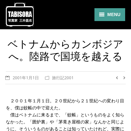
MENU
Gallery
ベトナムからカンボジア
Travel
へ。陸路で国境を越える
About
Blog
2001年1月1日
旅行記2001
Shop
Contact
２００１年１月１日。２０世紀から２１世紀への変わり目
を、僕は蚊帳の中で迎えた。
僕はベトナムに来るまで、「蚊帳」というものをよく知ら
なかった。「囲炉裏」や「茅葺き屋根の家」なんかと同じよ
うに、そういうものがあることは知っていたけれど、実際に