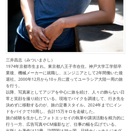
三井昌志（みついまさし）
1974年京都市生まれ。東京都八王子市在住。神戸大学工学部卒
業後、機械メーカーに就職し、エンジニアとして2年間働いた後
退社。2000年12月から10ヶ月に渡ってユーラシア大陸一周の旅
を行う。
以降、写真家としてアジアを中心に旅を続け、人々の飾らない日
常と笑顔を撮り続けている。現地でバイクを調達して、行き先を
決めずに移動するのが、旅の定番スタイル。2024年までにイン
ドをバイクで10周し、合計15万キロを走破した。
旅の経験を生かしたフォトエッセイの執筆や講演活動を精力的に
行う一方、広告写真やCM撮影など、仕事の幅を広げている。
出版した著作は11冊。訪問国は39ヶ国。日経ナショナルジオグ