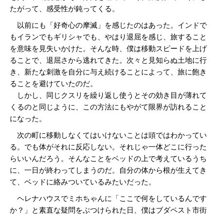
たがって、感受性が鈍ってくる。
以前にも「好奇心の摩滅」を感じたのはあった。インドで
もイランでもギリシャでも、やはり退屈を感じ、旅すること
を意味を見失いかけた。そんな時、僕は移動スピードを上げ
ることで、退屈さから逃れてきた。次々と見知らぬ土地に行
き、新たな刺激を自分に与え続けることによって、旅に飽き
ることを避けていたのだ。
しかし、同じクスリを繰り返し使うとその効き目が薄れて
くるのと同じように、この方法にもやがて限界が訪れること
になった。
次の町に移動しなくてはいけないことは頭ではわかってい
る。でも体がそれに反応しない。それじゃ一体どこに行った
らいいんだろう。そんなことをベッドの上で考えているうち
に、一日が終わってしまうのだ。自分の体から根が生えてき
て、ベッドに絡みついているみたいだった。
ヘレナハウスでミホちゃんに「ここで何をしているんです
か？」と素直な疑問をぶつけられた日、僕はブダペスト市街