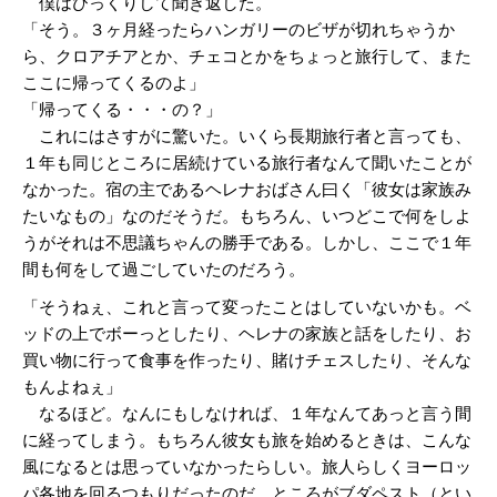
僕はびっくりして聞き返した。
「そう。３ヶ月経ったらハンガリーのビザが切れちゃうか
ら、クロアチアとか、チェコとかをちょっと旅行して、また
ここに帰ってくるのよ」
「帰ってくる・・・の？」
これにはさすがに驚いた。いくら長期旅行者と言っても、
１年も同じところに居続けている旅行者なんて聞いたことが
なかった。宿の主であるヘレナおばさん曰く「彼女は家族み
たいなもの」なのだそうだ。もちろん、いつどこで何をしよ
うがそれは不思議ちゃんの勝手である。しかし、ここで１年
間も何をして過ごしていたのだろう。
「そうねぇ、これと言って変ったことはしていないかも。ベ
ッドの上でボーっとしたり、ヘレナの家族と話をしたり、お
買い物に行って食事を作ったり、賭けチェスしたり、そんな
もんよねぇ」
なるほど。なんにもしなければ、１年なんてあっと言う間
に経ってしまう。もちろん彼女も旅を始めるときは、こんな
風になるとは思っていなかったらしい。旅人らしくヨーロッ
パ各地を回るつもりだったのだ。ところがブダペスト（とい