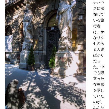
ナハウ
スに滞
在して
いる旅
行者
は、か
なりク
セのあ
る人達
ばかり
だっ
た。中
でも際
立った
存在感
を示し
ていた
のが、
みんな