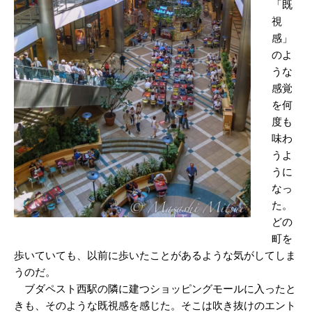
「既
視
感」
のよ
うな
感覚
を何
度も
味わ
うよ
うに
なっ
た。
どの
町を
歩いていても、以前に歩いたことがあるような気がしてしま
うのだ。
ブダペスト西駅の隣に建つショッピングモールに入ったと
きも、そのような既視感を感じた。そこは吹き抜けのエント