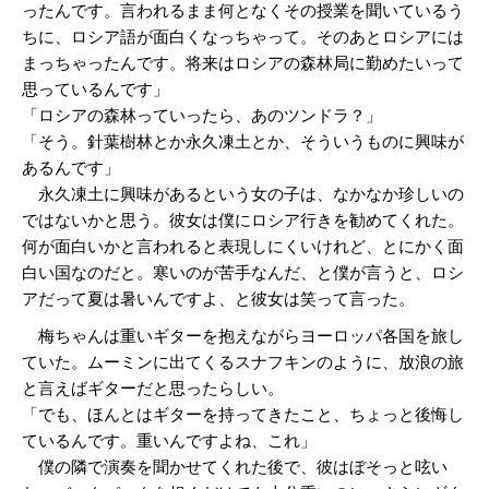
ったんです。言われるまま何となくその授業を聞いているう
ちに、ロシア語が面白くなっちゃって。そのあとロシアには
まっちゃったんです。将来はロシアの森林局に勤めたいって
思っているんです」
「ロシアの森林っていったら、あのツンドラ？」
「そう。針葉樹林とか永久凍土とか、そういうものに興味が
あるんです」
永久凍土に興味があるという女の子は、なかなか珍しいの
ではないかと思う。彼女は僕にロシア行きを勧めてくれた。
何が面白いかと言われると表現しにくいけれど、とにかく面
白い国なのだと。寒いのが苦手なんだ、と僕が言うと、ロシ
アだって夏は暑いんですよ、と彼女は笑って言った。
梅ちゃんは重いギターを抱えながらヨーロッパ各国を旅し
ていた。ムーミンに出てくるスナフキンのように、放浪の旅
と言えばギターだと思ったらしい。
「でも、ほんとはギターを持ってきたこと、ちょっと後悔し
ているんです。重いんですよね、これ」
僕の隣で演奏を聞かせてくれた後で、彼はぼそっと呟い