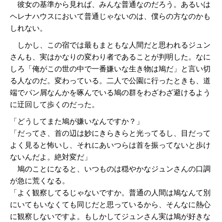
彼女の基準から見れば、みんな普通なのだろう。あるいは
ヘレナハウスにおいて普通じゃないのは、僕らの方なのかも
しれない。
しかし、この宿では最もまともな人間だと思われるジュン
さんも、実はかなりの変わり者であることが判明した。なに
しろ「俺がこの世の中で一番嫌いな生き物は鳩だ」と言い切
る人なのだ。変わっている。二人で公園に行ったときも、道
端でパン屑なんかを啄んでいる鳩の群をわざわざ避けるよう
に迂回して歩くのだった。
「どうしてまた鳩が嫌いなんですか？」
「だってさ、首の辺は妙にきらきらと光ってるし、目だって
よく見ると怖いし、それにあいつらは首を振ってないと歩け
ないんだよ。絶対変だ」
鳩のことになると、いつものは穏やかなジュンさんの口調
が急に荒くなる。
「よく観察してるじゃないですか。普通の人間は鳩なんて別
にいてもいなくても同じだと思っているから、そんなに熱心
に観察しないですよ。もしかしてジュンさん実は鳩が好きな