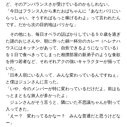
ど、そのアンバランスさが受けているのかもしれない。
「今日はフランス人から来たおばちゃんに『あなたパリにい
らっしゃい。そうすればもっと稼げるわよ』って言われたん
です。だから次の目的地はパリかな」
その他にも、毎日オペラの話ばかりしている５０歳を過ぎ
た謎のおじさんや、朝に作った鍋一杯分のカレー（ヘレナハ
ウスにはキッチンがあって、自炊できるようになっている）
を１日で食べきってしまった相撲部屋の新弟子のような食欲
を持つ若者など、それぞれアクの強いキャラクターが揃って
いた。
「日本人宿にいる人って、みんな変わっているんですねぇ」
と僕はジュンさんに言った。
「いや、今のメンバーが特に変わっているだけだよ。前はも
っとまともな旅人が多かったよ」
ジュンさんがそう言うと、隣にいた不思議ちゃんが割って
入ってきた。
「えー？ 変わってるかなー？ みんな普通だと思うけどな
ー」