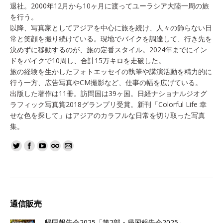
退社。2000年12月から10ヶ月に渡ってユーラシア大陸一周の旅
を行う。
以降、写真家としてアジアを中心に旅を続け、人々の飾らない日
常と笑顔を撮り続けている。現地でバイクを調達して、行き先を
決めずに移動するのが、旅の定番スタイル。2024年までにイン
ドをバイクで10周し、合計15万キロを走破した。
旅の経験を生かしたフォトエッセイの執筆や講演活動を精力的に
行う一方、広告写真やCM撮影など、仕事の幅を広げている。
出版した著作は11冊。訪問国は39ヶ国。日経ナショナルジオグ
ラフィック写真賞2018グランプリ受賞。新刊「Colorful Life 幸
せな色を探して」はアジアのカラフルな日常を切り取った写真
集。
通信販売
帰国報告会2025「第2部・帰国報告会2025」