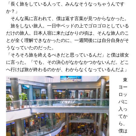
「長く旅をしている人って、みんなそうなっちゃうんです
か？」
そんな風に言われて、僕は返す言葉が見つからなかった。
旅をしない旅人。一日中ベッドの上でゴロゴロとしている
だけの旅人。日本人宿に来たばかりの頃は、そんな旅人のこ
とが全く理解できなかったのに、一週間後には自分自身がそ
うなっていたのだった。
「そろそろ旅を終えるべきだと思っているんだ」と僕は彼女
に言った。「でも、その決心がなかなかつかないんだ。どこ
へ行けば旅が終わるのかが、わからなくなっているんだよ」
東
ヨー
ロッ
パに
入っ
てか
ら、
僕は