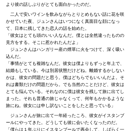
より彼の話しぶりがとても面白かったのだ。
二人で安いワインを飲みながらとりとめもない話に花を咲
かせていた夜、ジュンさんはいつになく真面目な顔になっ
て、日本に残してきた恋人の話を始めた。
「彼女はとても頭のいい人なんだ。僕とは全然違ったものの
見方をする。そこに惹かれたんだよ」
ジュンさんはハンガリー産の煙草に火をつけて、深く吸い
込んだ。
「事情がとても複雑なんだ。彼女は僕よりもずっと年上で、
結婚もしている。今は別居状態だけどね。離婚するかしない
かは、彼女の問題だと思う。僕はどちらでもいいんだよ。そ
れは書類だけの問題だから。でも当然のことだけど、彼女は
とても悩んでいる。それなのに僕は彼女を残して旅に出てし
まった。それも普通の旅じゃなくって、何年もかかるような
旅にね。彼女には申し訳ないことをしたと思っている」
ジュンさんが旅に出て一年経ったころ、彼女がイスタンブ
ールにやってきた。どうしても彼に会いたくなったのだ。
「僕らは１年ぶりにイスタンブールで再会して、しばらく一