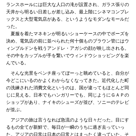
ランスホールには巨大な人口の滝が設置され、ガラス張りの
天井から明るい日差しが差し込み、最上階にシネマコンプレ
ックスと大型電気店がある、というようなモダンなモールだ
った。
夏服を着たマネキンが明るいショーケースの中でポーズを
決め、電気店の前に並べられた何十個ものブラウン管にはウ
ィンブルドンを戦うアンドレ・アガシの顔が映し出される。
その中をカップルが手を繋いでウィンドウショッピングを楽
んでいる。
そんな光景をベンチ座ってぼーっと眺めていると、自分が
今どこにいるのかよくわからなくなってきた。近代化した町
の洗練された消費文化というのは、国が違ってもほとんど同
じに見える。日本でもハンガリーでも、同じようにＧＡＰの
ショップがあり、ナイキのシューズが並び、ソニーのテレビ
が並ぶ。
アジアの旅は言うなれば急流のような日々だった。目にす
るもの全てが新鮮で、毎日が一瞬のうちに過ぎ去っていっ
た。アジアの日常は日本の日常とはまったく違っていた。そ