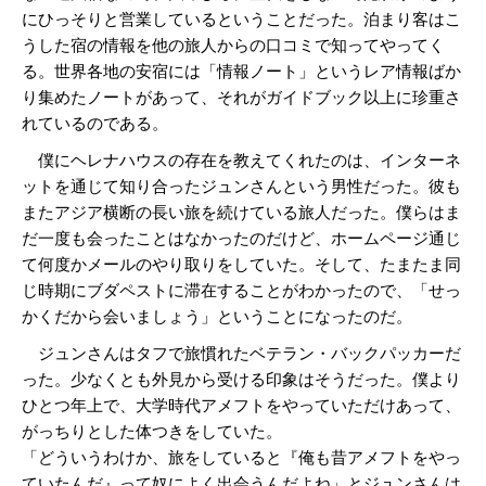
にひっそりと営業しているということだった。泊まり客はこ
うした宿の情報を他の旅人からの口コミで知ってやってく
る。世界各地の安宿には「情報ノート」というレア情報ばか
り集めたノートがあって、それがガイドブック以上に珍重さ
れているのである。
僕にヘレナハウスの存在を教えてくれたのは、インターネ
ットを通じて知り合ったジュンさんという男性だった。彼も
またアジア横断の長い旅を続けている旅人だった。僕らはま
だ一度も会ったことはなかったのだけど、ホームページ通じ
て何度かメールのやり取りをしていた。そして、たまたま同
じ時期にブダペストに滞在することがわかったので、「せっ
かくだから会いましょう」ということになったのだ。
ジュンさんはタフで旅慣れたベテラン・バックパッカーだ
った。少なくとも外見から受ける印象はそうだった。僕より
ひとつ年上で、大学時代アメフトをやっていただけあって、
がっちりとした体つきをしていた。
「どういうわけか、旅をしていると『俺も昔アメフトをやっ
ていたんだ』って奴によく出会うんだよね」とジュンさんは