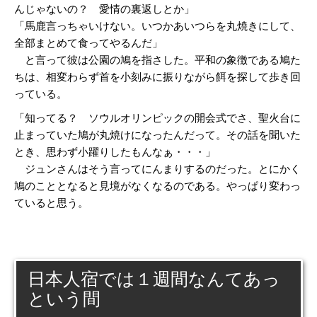
んじゃないの？ 愛情の裏返しとか」
「馬鹿言っちゃいけない。いつかあいつらを丸焼きにして、
全部まとめて食ってやるんだ」
と言って彼は公園の鳩を指さした。平和の象徴である鳩た
ちは、相変わらず首を小刻みに振りながら餌を探して歩き回
っている。
「知ってる？ ソウルオリンピックの開会式でさ、聖火台に
止まっていた鳩が丸焼けになったんだって。その話を聞いた
とき、思わず小躍りしたもんなぁ・・・」
ジュンさんはそう言ってにんまりするのだった。とにかく
鳩のこととなると見境がなくなるのである。やっぱり変わっ
ていると思う。
日本人宿では１週間なんてあっ
という間