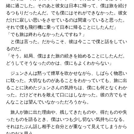
緒に過ごした。そのあと彼女は日本に帰って、僕は旅を続け
るつもりだったんだ。でも僕にはそれができなかった。彼女
だけに寂しい思いをさせているのは間違っていると思った。
それで僕も飛行機に乗って日本に帰ることにしたんだ」
「でも旅は終わらなかったんですね？」
と僕は言った。だからこそ、彼は今ここで僕と話をしてい
るのだ。
「そう。結局、僕はまた旅の続きを始めることにしたんだ。
どうしてそうなったのかは、僕にもよくわからない」
ジュンさんは黙って煙草を吹かせながら、しばらく物思い
に耽った。大切なものがあることをわかっていても、旅に出
ることに決めたジュンさんの気持ちは、僕にも何となくわか
った。だけどそれを敢えて口にはしなかった。彼の方でもそ
んなことは望んでいなかっただろうから。
旅人が旅に出た理由や、残してきたものや、得たものや失
ったものを語るとき、僕はいつも少し切ない気持ちになる。
それはたぶん話し相手と自分とが重なって見えてしまうから
なのだと思う。