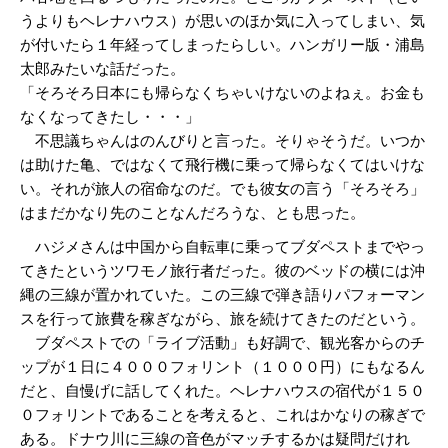
うよりもヘレナハウス）が思いのほか気に入ってしまい、気
が付いたら１年経ってしまったらしい。ハンガリー版・浦島
太郎みたいな話だった。
「そろそろ日本にも帰らなくちゃいけないのよねぇ。お金も
なくなってきたし・・・」
不思議ちゃんはのんびりと言った。そりゃそうだ。いつか
は助けた亀、ではなくて飛行機に乗って帰らなくてはいけな
い。それが旅人の宿命なのだ。でも彼女の言う「そろそろ」
はまだかなり先のことなんだろうな、とも思った。
ハジメさんは中国から自転車に乗ってブダペストまでやっ
てきたというツワモノ旅行者だった。彼のベッドの横には沖
縄の三線が置かれていた。この三線で弾き語りパフォーマン
スを行って旅費を稼ぎながら、旅を続けてきたのだという。
ブダペストでの「ライブ活動」も好調で、観光客からのチ
ップが１日に４０００フォリント（１０００円）にもなるん
だと、自慢げに話してくれた。ヘレナハウスの宿代が１５０
０フォリントであることを考えると、これはかなりの稼ぎで
ある。ドナウ川に三線の音色がマッチするかは疑問だけれ