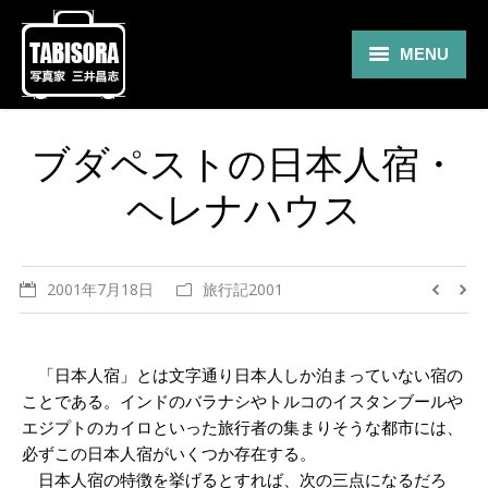
MENU
Gallery
ブダペストの日本人宿・
Travel
ヘレナハウス
About
Blog
2001年7月18日
旅行記2001
Shop
Contact
「日本人宿」とは文字通り日本人しか泊まっていない宿の
ことである。インドのバラナシやトルコのイスタンブールや
エジプトのカイロといった旅行者の集まりそうな都市には、
必ずこの日本人宿がいくつか存在する。
日本人宿の特徴を挙げるとすれば、次の三点になるだろ