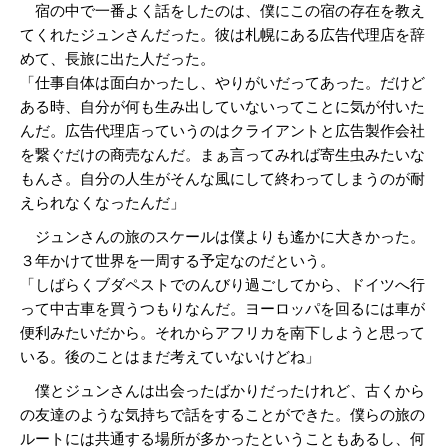
宿の中で一番よく話をしたのは、僕にこの宿の存在を教え
てくれたジュンさんだった。彼は札幌にある広告代理店を辞
めて、長旅に出た人だった。
「仕事自体は面白かったし、やりがいだってあった。だけど
ある時、自分が何も生み出していないってことに気が付いた
んだ。広告代理店っていうのはクライアントと広告製作会社
を繋ぐだけの商売なんだ。まぁ言ってみれば寄生虫みたいな
もんさ。自分の人生がそんな風にして終わってしまうのが耐
えられなくなったんだ」
ジュンさんの旅のスケールは僕よりも遙かに大きかった。
３年かけて世界を一周する予定なのだという。
「しばらくブダペストでのんびり過ごしてから、ドイツへ行
って中古車を買うつもりなんだ。ヨーロッパを回るには車が
便利みたいだから。それからアフリカを南下しようと思って
いる。後のことはまだ考えていないけどね」
僕とジュンさんは出会ったばかりだったけれど、古くから
の友達のような気持ちで話をすることができた。僕らの旅の
ルートには共通する場所が多かったということもあるし、何