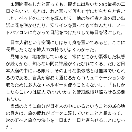
１週間滞在したと言っても、観光に出歩いたのは最初の二
日ぐらいで、あとはこれと言って何もせずにだらだらと過ご
した。ベッドの上で本を読んだり、他の旅行者と旅の思い出
話に花を咲かせたり、安ワインを買ってきて飲んだり、ノー
トパソコンに向かって日記をつけたりして毎日を過ごした。
日本人宿という空間にしばらく身を置いてみると、ここに
長居したくなる旅人の気持ちがよくわかった。
見知らぬ土地を旅していると、常にどこかが緊張した状態
が続くから、知らない間に神経がくたびれてくる。だけど日
本人宿の中にいる限り、そのような緊張感とは無縁でいられ
るのである。言葉が容易く通じるからコミュニケーションを
取るために多大なエネルギーを使うこともないし、「もしか
したらこいつは盗人ではないか」と警戒線張り巡らせる必要
もない。
当然のように自分が日本人の中にいるということの居心地
の良さは、旅の疲れがピークに達していたことと相まって、
次の町へと旅立つ決心を一日また一日と遅らせることになっ
た。