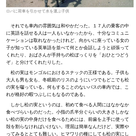
ロバに荷車を引かせて水を運ぶ子供
それでも車内の雰囲気は和やかだった。１７人の乗客の中
に英語を話せる人は一人もいなかったから、十分なコミュニ
ケーションは取れなかったけれど、向かいに座っている女の
子が知っている英単語を並べて何とか会話しようと頑張って
くれたり、おばさんが手持ちの松ぼっくりを「おひとつどう
ぞ」と分けてくれたりした。
松の実はモンゴルにおけるスナックの王様である。子供も
大人も男も女も、冬眠前のリスのようにいつでもどこでも松
の実を囓っている。何もすることのないバスの車内では、こ
れが格好の暇つぶしにもなるのである。
しかし松の実というのは、初めて食べる人間にはなかなか
食べづらいものだった。小指の爪半分ぐらいの大きさしかな
い松の実の中身だけを食べるためには、前歯を上手に使って
殻を割らなければいけない。理屈は簡単なんだけど、実際や
ってみるととても難しい。ヒマワリの種にしても松の実にし