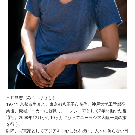
三井昌志（みついまさし）
1974年京都市生まれ。東京都八王子市在住。神戸大学工学部卒
業後、機械メーカーに就職し、エンジニアとして2年間働いた後
退社。2000年12月から10ヶ月に渡ってユーラシア大陸一周の旅
を行う。
以降、写真家としてアジアを中心に旅を続け、人々の飾らない日