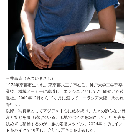
三井昌志（みついまさし）
1974年京都市生まれ。東京都八王子市在住。神戸大学工学部卒
業後、機械メーカーに就職し、エンジニアとして2年間働いた後
退社。2000年12月から10ヶ月に渡ってユーラシア大陸一周の旅
を行う。
以降、写真家としてアジアを中心に旅を続け、人々の飾らない日
常と笑顔を撮り続けている。現地でバイクを調達して、行き先を
決めずに移動するのが、旅の定番スタイル。2024年までにイン
ドをバイクで10周し、合計15万キロを走破した。