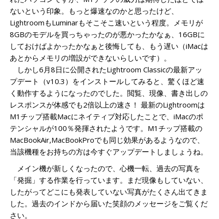
ないという印象。もっと爆速なのかと思ったけど、
LightroomもLuminarもそこそこ速いという程度。メモリが
8GBのモデルを買っちゃったのが悪かったかなぁ、16GBに
しておけばよかったかなぁと後悔しても、もう遅い（iMacは
あとからメモリの増設ができないらしいです）。
しかし6月8日に公開されたLightroom Classicの最新アッ
プデート（v10.3）をインストールしてみると、驚くほど速
く動作するようになったのでした。閲覧、現像、書き出しの
レスポンスが体感でも2倍以上の速さ！ 最新のLightroomは
M1チップ搭載Macにネイティブ対応したことで、iMacのポ
テンシャルが100％発揮されたようです。M1チップ搭載の
MacBookAir,MacBookProでも同じ効果があるようなので、
当該機種をお持ちの方は今すぐアップデートしましょうね。
メイン機が新しくなったので、心機一転、過去の写真を
「発掘」する作業を行っています。まだ現像もしていない、
したがってどこにも発表していない写真がたくさん出てきま
した。過去のインドから届いた笑顔のメッセージをご覧くだ
さい。