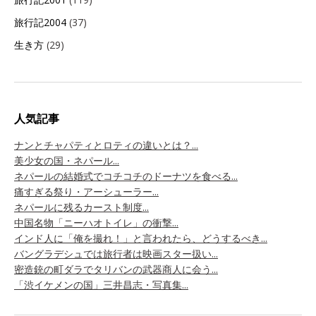
旅行記2004
(37)
生き方
(29)
人気記事
ナンとチャパティとロティの違いとは？...
美少女の国・ネパール...
ネパールの結婚式でコチコチのドーナツを食べる...
痛すぎる祭り・アーシューラー...
ネパールに残るカースト制度...
中国名物「ニーハオトイレ」の衝撃...
インド人に「俺を撮れ！」と言われたら、どうするべき...
バングラデシュでは旅行者は映画スター扱い...
密造銃の町ダラでタリバンの武器商人に会う...
「渋イケメンの国」三井昌志・写真集...