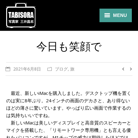
MENU
Gallery
今日も笑顔で
Travel
About
2021年6月8日
ブログ
,
旅
Blog
Shop
最近、新しいiMacを購入しました。デスクトップ機を置く
のは実に8年ぶり。24インチの画面のデカさと、あり得ない
Contact
ほどの薄さに驚いています。やっぱり広い画面で作業するの
は気持ちいいですね。
新しいiMacは美しいディスプレイと高音質のスピーカーと
マイクを搭載した、「リモートワーク専用機」とも言える優
れたパソコンですが、M1チップの威力は期待したほどでは