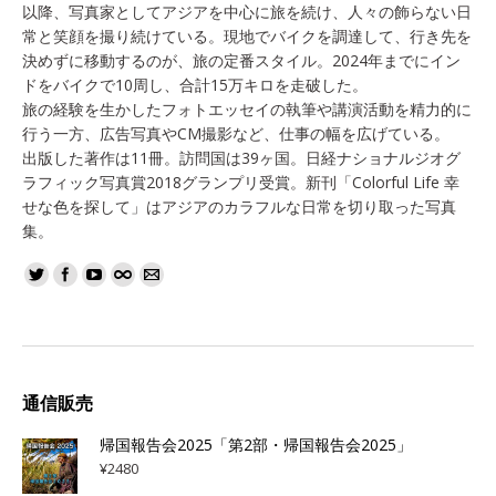
以降、写真家としてアジアを中心に旅を続け、人々の飾らない日
常と笑顔を撮り続けている。現地でバイクを調達して、行き先を
決めずに移動するのが、旅の定番スタイル。2024年までにイン
ドをバイクで10周し、合計15万キロを走破した。
旅の経験を生かしたフォトエッセイの執筆や講演活動を精力的に
行う一方、広告写真やCM撮影など、仕事の幅を広げている。
出版した著作は11冊。訪問国は39ヶ国。日経ナショナルジオグ
ラフィック写真賞2018グランプリ受賞。新刊「Colorful Life 幸
せな色を探して」はアジアのカラフルな日常を切り取った写真
集。
通信販売
帰国報告会2025「第2部・帰国報告会2025」
¥
2480