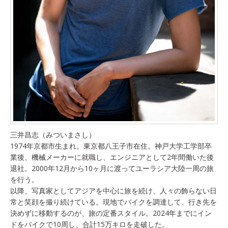
三井昌志（みついまさし）
1974年京都市生まれ。東京都八王子市在住。神戸大学工学部卒
業後、機械メーカーに就職し、エンジニアとして2年間働いた後
退社。2000年12月から10ヶ月に渡ってユーラシア大陸一周の旅
を行う。
以降、写真家としてアジアを中心に旅を続け、人々の飾らない日
常と笑顔を撮り続けている。現地でバイクを調達して、行き先を
決めずに移動するのが、旅の定番スタイル。2024年までにイン
ドをバイクで10周し、合計15万キロを走破した。