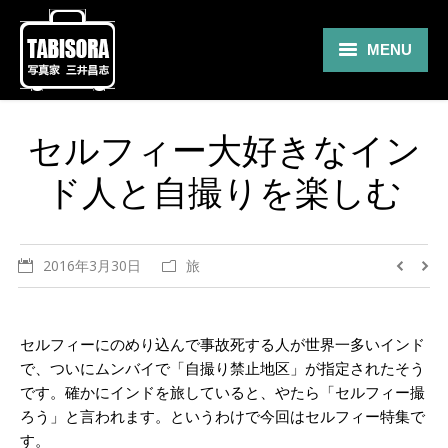
MENU
Gallery
セルフィー大好きなイン
Travel
ド人と自撮りを楽しむ
About
Blog
2016年3月30日
旅
Shop
Contact
セルフィーにのめり込んで事故死する人が世界一多いインド
で、ついにムンバイで「自撮り禁止地区」が指定されたそう
です。確かにインドを旅していると、やたら「セルフィー撮
ろう」と言われます。というわけで今回はセルフィー特集で
す。