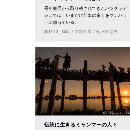
長年発展から取り残されてきたバングラデ
シュでは、いまだに仕事の多くをマンパワ
ーに頼っている。
2017年8月30日
ブログ
,
旅
By
三井 昌志
伝統に生きるミャンマーの人々