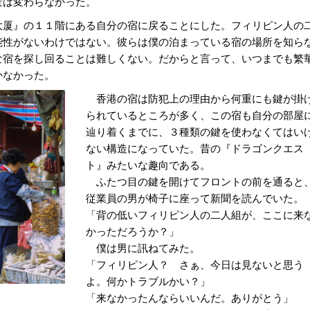
景は変わらなかった。
厦』の１１階にある自分の宿に戻ることにした。フィリピン人の
能性がないわけではない。彼らは僕の泊まっている宿の場所を知ら
な宿を探し回ることは難しくない。だからと言って、いつまでも繁
かなかった。
香港の宿は防犯上の理由から何重にも鍵が掛
られているところが多く、この宿も自分の部屋
辿り着くまでに、３種類の鍵を使わなくてはい
ない構造になっていた。昔の『ドラゴンクエス
ト』みたいな趣向である。
ふたつ目の鍵を開けてフロントの前を通ると
従業員の男が椅子に座って新聞を読んでいた。
「背の低いフィリピン人の二人組が、ここに来
かっただろうか？」
僕は男に訊ねてみた。
「フィリピン人？ さぁ、今日は見ないと思う
よ。何かトラブルかい？」
「来なかったんならいいんだ。ありがとう」