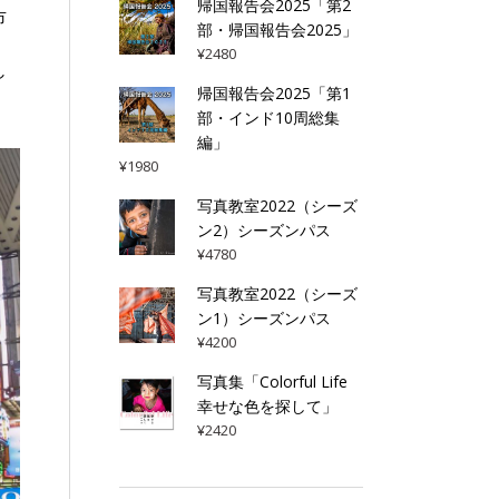
帰国報告会2025「第2
市
部・帰国報告会2025」
¥
2480
し
帰国報告会2025「第1
部・インド10周総集
編」
¥
1980
写真教室2022（シーズ
ン2）シーズンパス
¥
4780
写真教室2022（シーズ
ン1）シーズンパス
¥
4200
写真集「Colorful Life
幸せな色を探して」
¥
2420