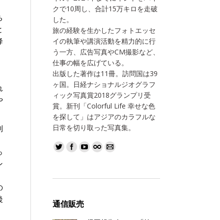
クで10周し、合計15万キロを走破
ち
した。
と
旅の経験を生かしたフォトエッセ
降
イの執筆や講演活動を精力的に行
う一方、広告写真やCM撮影など、
仕事の幅を広げている。
出版した著作は11冊。訪問国は39
、
ヶ国。日経ナショナルジオグラフ
れ
ィック写真賞2018グランプリ受
や
賞。新刊「Colorful Life 幸せな色
を探して」はアジアのカラフルな
日常を切り取った写真集。
別
っ
ン
の
後
通信販売