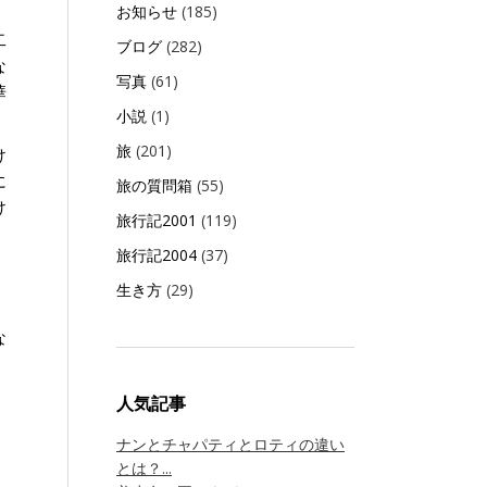
お知らせ
(185)
二
ブログ
(282)
な
写真
(61)
華
小説
(1)
旅
(201)
け
に
旅の質問箱
(55)
け
旅行記2001
(119)
旅行記2004
(37)
、
生き方
(29)
な
人気記事
ナンとチャパティとロティの違い
とは？...