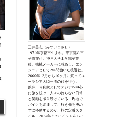
男
簡
三井昌志（みついまさし）
1974年京都市生まれ。東京都八王
子市在住。神戸大学工学部卒業
繁
後、機械メーカーに就職し、エン
れ
ジニアとして2年間働いた後退社。
2000年12月から10ヶ月に渡ってユ
僕
ーラシア大陸一周の旅を行う。
以降、写真家としてアジアを中心
に旅を続け、人々の飾らない日常
と笑顔を撮り続けている。現地で
バイクを調達して、行き先を決め
ずに移動するのが、旅の定番スタ
イル。2024年までにインドをバイ