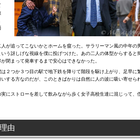
て
抜
ょ
両
人が追ってこないかとホームを窺った。サラリーマン風の中年の
という訝しげな視線を僕に投げつけた。あの二人の体型からすると
扉が閉まって発車するまで安心はできなかった。
は２つか３つ目の駅で地下鉄を降りて階段を駆け上がり、足早に
嫌いする方なのだが、このときばかりは自然に人の波に吸い寄せら
実にストローを差して飲みながら歩く女子高校生達に混じって、
理由