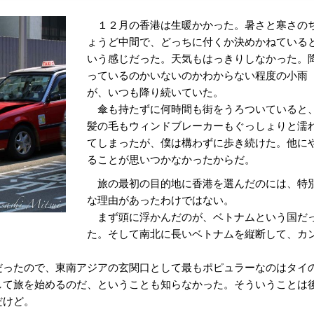
１２月の香港は生暖かかった。暑さと寒さの
ょうど中間で、どっちに付くか決めかねている
いう感じだった。天気もはっきりしなかった。
っているのかいないのかわからない程度の小雨
が、いつも降り続いていた。
傘も持たずに何時間も街をうろついていると
髪の毛もウィンドブレーカーもぐっしょりと濡
てしまったが、僕は構わずに歩き続けた。他に
ることが思いつかなかったからだ。
旅の最初の目的地に香港を選んだのには、特
な理由があったわけではない。
まず頭に浮かんだのが、ベトナムという国だ
た。そして南北に長いベトナムを縦断して、カ
ったので、東南アジアの玄関口として最もポピュラーなのはタイ
して旅を始めるのだ、ということも知らなかった。そういうことは
だけど。