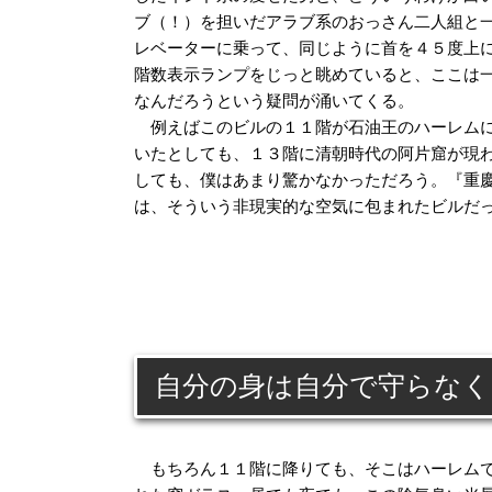
ブ（！）を担いだアラブ系のおっさん二人組と
レベーターに乗って、同じように首を４５度上
階数表示ランプをじっと眺めていると、ここは
なんだろうという疑問が涌いてくる。
例えばこのビルの１１階が石油王のハーレム
いたとしても、１３階に清朝時代の阿片窟が現
しても、僕はあまり驚かなかっただろう。『重
は、そういう非現実的な空気に包まれたビルだ
自分の身は自分で守らな
もちろん１１階に降りても、そこはハーレムで