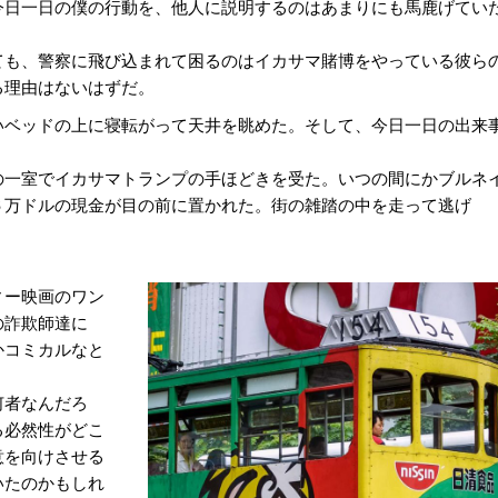
日一日の僕の行動を、他人に説明するのはあまりにも馬鹿げてい
も、警察に飛び込まれて困るのはイカサマ賭博をやっている彼ら
る理由はないはずだ。
ベッドの上に寝転がって天井を眺めた。そして、今日一日の出来
一室でイカサマトランプの手ほどきを受た。いつの間にかブルネ
６万ドルの現金が目の前に置かれた。街の雑踏の中を走って逃げ
ィー映画のワン
の詐欺師達に
かコミカルなと
何者なんだろ
る必然性がどこ
意を向けさせる
いたのかもしれ