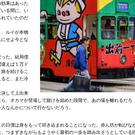
の効果はあった
ている間に、い
られていたのだ
く、ルイが本物
れにせよ今とな
だった。結局僕
間違えば１万ド
。旅を続けるこ
えると、また冷
は決して上出来
たら、オカマが登場して賭けを始めた段階で、あの場を離れるだろ
ン人なんかについて行かないだろう。
の日僕は身をもって叩き込まれることになった。赤ん坊が転びな
は、つまずきながらもようやく最初の一歩を踏み出そうとしている