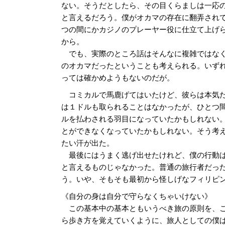
ない。そうだとしたら、その目くらましは一応
と言えるだろう。僕がオカマの存在に翻弄され
つの間にかカジノのプレーヤー役に仕立て上げ
から。
でも、実際のところ話はそんなに複雑ではな
のオカマだったということも考えられる。いず
っては確かめようもないのだが。
コミカルで馬鹿げてはいたけど、彼らは本気
は１ドルも取られることはなかったが、ひとつ
ルを払わされる羽目になっていたかもしれない
とができなくなっていたかもしれない。そう考
たい汗が出た。
最後にはうまく逃げ出せたけれど、僕の行動
と言えるものじゃなかった。普通の旅行者だっ
う。いや、そもそも最初から怪しげなフィリピ
《自分の身は自分で守らなくちゃいけない》
この基本中の基本ともいうべき旅の原則を、こ
ら歩き方を覚えていくように、旅人としての僕