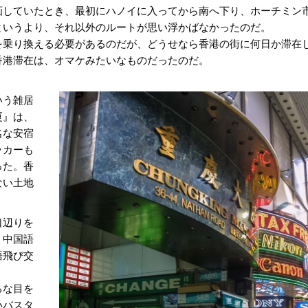
していたとき、最初にハノイに入ってから南へ下り、ホーチミン
というより、それ以外のルートが思い浮かばなかったのだ。
乗り換える必要があるのだが、どうせなら香港の街に何日か滞在
香港滞在は、オマケみたいなものだったのだ。
いう雑居
厦』は、
名な安宿
ッカーも
った。香
ない土地
口辺りを
、中国語
語飛び交
ろな目を
いバスタ