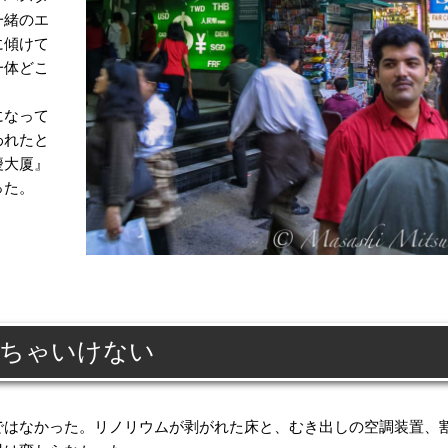
一緒のエ
に傾けて
一体どこ
になって
われたと
慶大厦』
った。
くちゃいけない
はなかった。リノリウムが剥がれた床と、むき出しの空調装置、