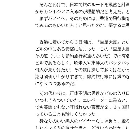
そんなわけで、日本で旅のルートを漠然と計画
からカンボジアに入るのが理想的だと考えた。
まずハノイへ。そのためには、香港で飛行機を
てみるのもいいだろうと思ったのだ。要するに
香港に着いてから３日間は、『重慶大厦』と
ビルの中にある安宿に泊まった。この『重慶大
その道（つまり節約旅行家達のあいだ）では有
ビルであるらしく、欧米人や東洋人のバックパ
何人か見かけたが、その数は決して多くはなか
港は物価が上がりすぎて、節約旅行家には縁の
になりつつあるのだ。
その代わりに、正体不明の男達がビルの入り
いつもうろついていた。エレベーターに乗ると
でも英語でもない耳慣れない言葉が２，３ヶ国
っていることも珍しくなかった。
身なりのいい黒人のバイヤーらしき男と、虚
したインド系の痩せた男と、どういうわけか白