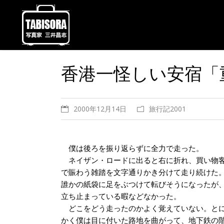
香港一怪しい安宿「
2000年12月14日
旅行記2001
僕は後ろを振り返らずに全力で走った。
ネイザン・ロードに出ると右に折れ、買い物
で賑わう雑踏を文字通りかき分けて走り続けた
誰かの紙袋に足をぶつけて転びそうになったが
立ち止まっている暇などなかった。
どこをどう走ったのかよく覚えていない。と
かく僕は目に付いた路地を曲がって、地下鉄の