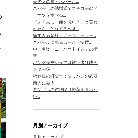
美少女の国・ネパール...
た
ネパールの結婚式でコチコチのド
ーナツを食べる...
の
インド人に「俺を撮れ！」と言わ
れたら、どうするべき...
事
痛すぎる祭り・アーシューラー...
ネパールに残るカースト制度...
中国名物「ニーハオトイレ」の衝
イ
撃...
バングラデシュでは旅行者は映画
スター扱い...
密造銃の町ダラでタリバンの武器
商人に会う...
モンゴルの遊牧民は野菜を食べな
い...
月別アーカイブ
月別アーカイブ