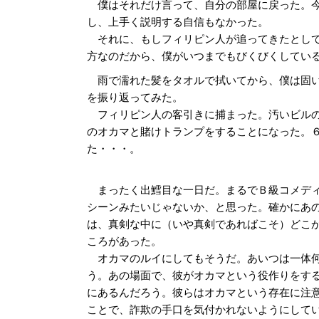
僕はそれだけ言って、自分の部屋に戻った。今
し、上手く説明する自信もなかった。
それに、もしフィリピン人が追ってきたとして
方なのだから、僕がいつまでもびくびくしてい
雨で濡れた髪をタオルで拭いてから、僕は固い
を振り返ってみた。
フィリピン人の客引きに捕まった。汚いビルの
のオカマと賭けトランプをすることになった。
た・・・。
まったく出鱈目な一日だ。まるでＢ級コメデ
シーンみたいじゃないか、と思った。確かにあ
は、真剣な中に（いや真剣であればこそ）どこ
ころがあった。
オカマのルイにしてもそうだ。あいつは一体
う。あの場面で、彼がオカマという役作りをす
にあるんだろう。彼らはオカマという存在に注
ことで、詐欺の手口を気付かれないようにして