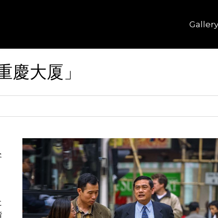
Galler
重慶大厦」
客
。
、
に
階