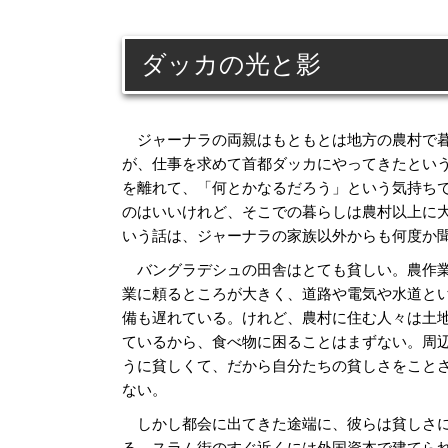
ダッカの光と影
ジャーナラの両親はもともとは地方の農村で
が、仕事を求めて首都ダッカにやってきたとい
を離れて、「何とかなるだろう」という気持ち
のはいいけれど、そこでの暮らしは農村以上に
いう話は、ジャーナラの家族以外からも何度か
バングラデシュの田舎はとても貧しい。農作業
業に頼るところが大きく、道路や電気や水道と
備も遅れている。けれど、農村に住む人々は土
ているから、食べ物に困ることはまずない。周
うに貧しくて、だから自分たちの貧しさをこと
ない。
しかし都会に出てきた途端に、彼らは貧しさに
る。スラム街のすぐ近くには外国資本で建てら