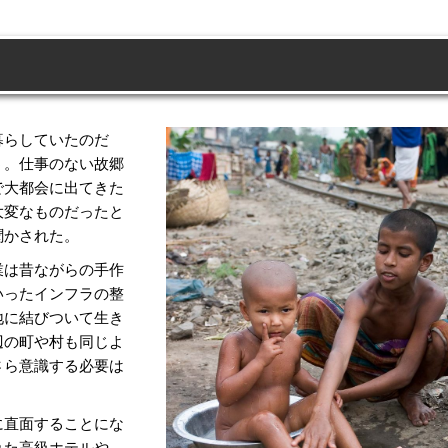
暮らしていたのだ
う。仕事のない故郷
で大都会に出てきた
大変なものだったと
聞かされた。
は昔ながらの手作
いったインフラの整
地に結びついて生き
辺の町や村も同じよ
さら意識する必要は
直面することにな
れた高級ホテルや、