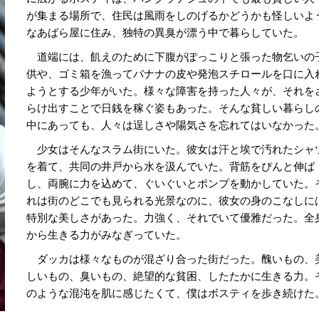
が集まる場所で、住民は風雨をしのげるかどうかも怪しいよ
なあばら屋に住み、独特の異臭が漂う中で暮らしていた。
道端には、飢えのために下腹がぽっこりと張った物乞いの
供や、ゴミ箱を漁ってバナナの皮や発泡スチロールを口に入
ようとする少年がいた。様々な障害を持った人々が、それを
らけ出すことで日銭を稼ぐ姿もあった。そんな貧しい暮らし
中にあっても、人々は逞しさや陽気さを忘れてはいなかった
少女はそんなスラム街にいた。彼女は汗と埃で汚れたシャ
を着て、共同の井戸から水を汲んでいた。背筋をぴんと伸ば
し、両腕に力を込めて、ぐいぐいとポンプを動かしていた。
れは街のどこでも見られる光景なのに、彼女の身のこなしに
特別な美しさがあった。力強く、それでいて優雅だった。全
から生きる力がみなぎっていた。
ダッカは様々なものが混ざり合った街だった。醜いもの、
しいもの、臭いもの、絶望的な貧困、したたかに生きる力。
のような混沌を肌に感じたくて、僕はボスティを歩き続けた