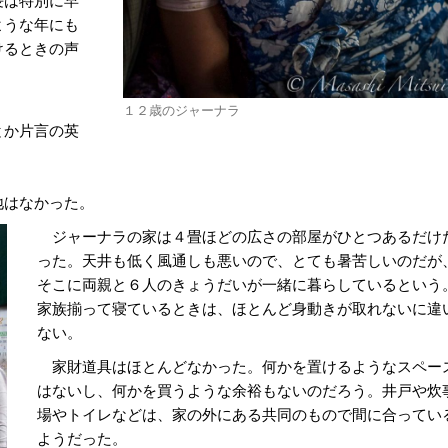
ような年にも
けるときの声
１２歳のジャーナラ
とか片言の英
地はなかった。
ジャーナラの家は４畳ほどの広さの部屋がひとつあるだけ
った。天井も低く風通しも悪いので、とても暑苦しいのだが
そこに両親と６人のきょうだいが一緒に暮らしているという
家族揃って寝ているときは、ほとんど身動きが取れないに違
ない。
家財道具はほとんどなかった。何かを置けるようなスペー
はないし、何かを買うような余裕もないのだろう。井戸や炊
場やトイレなどは、家の外にある共同のもので間に合ってい
ようだった。