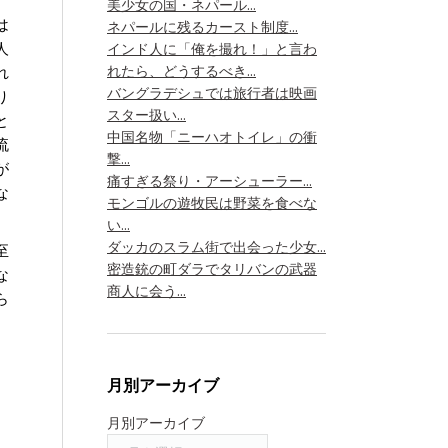
美少女の国・ネパール...
は
ネパールに残るカースト制度...
人
インド人に「俺を撮れ！」と言わ
れたら、どうするべき...
れ
バングラデシュでは旅行者は映画
り
スター扱い...
と
中国名物「ニーハオトイレ」の衝
流
撃...
が
痛すぎる祭り・アーシューラー...
な
モンゴルの遊牧民は野菜を食べな
い...
ダッカのスラム街で出会った少女...
至
密造銃の町ダラでタリバンの武器
な
商人に会う...
ら
月別アーカイブ
月別アーカイブ