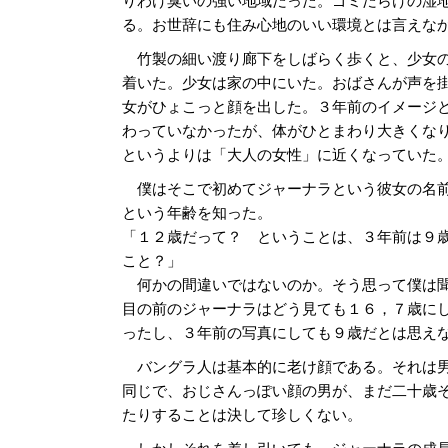
る。お世辞にも住み心地のいい環境とは言えな
竹製の細い渡り廊下をしばらく歩くと、少女
着いた。少女は家の中にいた。おばさんが声を
女がひょこっと顔を出した。３年前のイメージ
わっていなかったが、体がひとまわり大きくな
というよりは「大人の女性」に近くなっていた
僕はそこで初めてジャーナラという彼女の名
という年齢を知った。
「１２歳だって？ ということは、３年前は９
こと？」
何かの間違いではないのか。そう思って僕は
目の前のジャーナラはどう見ても１６，７歳に
ったし、３年前の写真にしても９歳だとは思え
バングラ人は基本的に老け顔である。それは
同じで、おじさんっぽい顔の男が、まだ二十歳
たりすることは決して珍しくない。
しかしそれを差し引いても、ジャーナラの成