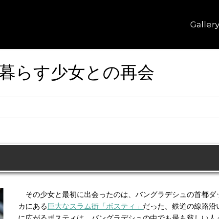
Galler
暮らす少女との再会
その少女と最初に出会ったのは、バングラデシュの首都ダ
カにある
巨大なスラム街「ボスティ」
だった。鉄道の線路沿
に広がるボスティは、バングラデシュの中でも最も貧しい人