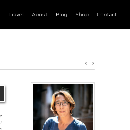
y
Travel
About
Blog
Shop
Contact
ッ
い
々