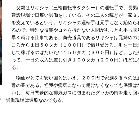
父親はリキシャ（三輪自転車タクシー）の運転手で、長男
建設現場で日雇い労働をしている。その二人の稼ぎが一家８
を支えているという。リキシャの運転手は元手もなく始めら
るので、特別な技能やコネを持たない人間がもっとも手っ取
早く就ける仕事である。商売道具であるリキシャは元締めの
ころから１日５０タカ（１００円）で借り受ける。町を一日
して稼げるのはだいたい１５０タカ（３００円）ほど。した
って、一日の収入は差し引き１００タカ（２００円）ほどに
る。
物価がとても安い国とはいえ、２００円で家族を養うのは
難の業である。怪我や病気になって働けなくなっても保障は
いし、毎日悪夢的な排気ガスに包まれたダッカの街を走り回
が、労働現場は過酷なのである。