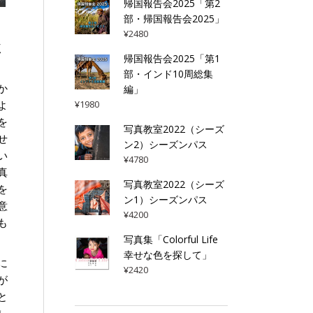
帰国報告会2025「第2
部・帰国報告会2025」
¥
2480
く
帰国報告会2025「第1
部・インド10周総集
か
編」
よ
¥
1980
を
写真教室2022（シーズ
せ
ン2）シーズンパス
い
¥
4780
真
写真教室2022（シーズ
を
ン1）シーズンパス
意
¥
4200
も
写真集「Colorful Life
幸せな色を探して」
に
¥
2420
が
と
あ