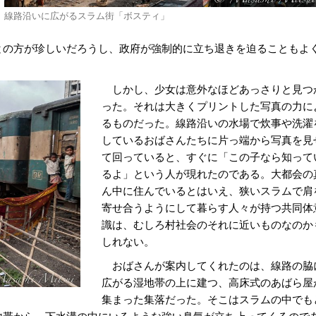
線路沿いに広がるスラム街「ボスティ」
との方が珍しいだろうし、政府が強制的に立ち退きを迫ることもよ
しかし、少女は意外なほどあっさりと見つ
った。それは大きくプリントした写真の力に
るものだった。線路沿いの水場で炊事や洗濯
しているおばさんたちに片っ端から写真を見
て回っていると、すぐに「この子なら知って
るよ」という人が現れたのである。大都会の
ん中に住んでいるとはいえ、狭いスラムで肩
寄せ合うようにして暮らす人々が持つ共同体
識は、むしろ村社会のそれに近いものなのか
しれない。
おばさんが案内してくれたのは、線路の脇
広がる湿地帯の上に建つ、高床式のあばら屋
集まった集落だった。そこはスラムの中でも
地帯から、下水溝の中にいるような強い臭気が立ち上ってくるので