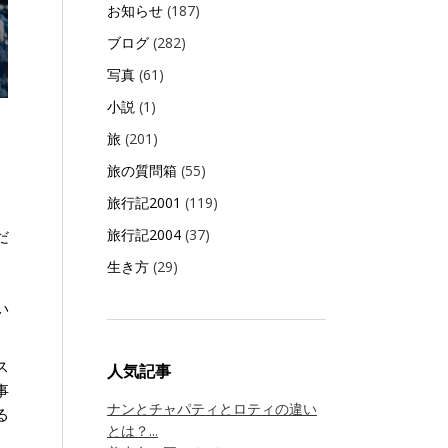
お知らせ
(187)
ブログ
(282)
写真
(61)
小説
(1)
旅
(201)
旅の質問箱
(55)
旅行記2001
(119)
旅行記2004
(37)
だ
、
生き方
(29)
。
い
ス
人気記事
事
ナンとチャパティとロティの違い
る
とは？...