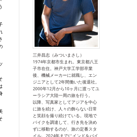
う
子
れ
さ
の
。
三井昌志（みついまさし）
1974年京都市生まれ。東京都八王
ツ
子市在住。神戸大学工学部卒業
後、機械メーカーに就職し、エン
そ
ジニアとして2年間働いた後退社。
は
2000年12月から10ヶ月に渡ってユ
身
ーラシア大陸一周の旅を行う。
以降、写真家としてアジアを中心
に旅を続け、人々の飾らない日常
美
と笑顔を撮り続けている。現地で
そ
バイクを調達して、行き先を決め
。
ずに移動するのが、旅の定番スタ
イル。2024年までにインドをバイ