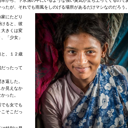
かったが、それでも雨風をしのげる場所があるだけマシなのだろう
の家にたどり
掛けると、彼
と大きくは変
り、「少女」
。
前と、１２歳
歳だったって
聞き返した。
しか見えなか
なかった。
男でも女でも
そこそこだっ
長は特別に早