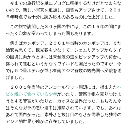
今までの旅行記を単にブログに移植するだけだとつまらな
いので、新しい写真を追加し、画質もアップさせて、２０１
６年時点でも十分に読み応えのあるものに仕上げました。
この旅で訪問した３０ヶ国の中には、この１５年の間にま
ったく印象が変わってしまった国もあります。
例えばカンボジア。２００１年当時のカンボジアは、まだ
治安も悪くて、観光客も少なくて、シェムリアップからタイ
の国境に向かうときには未舗装の道をピックアップの荷台に
揺られて進むというかなりワイルドな国だったのですが、今
では５つ星ホテルが並ぶ東南アジア有数の観光国へ変貌を遂
げました。
２００１年当時のアンコールワット周辺には、捕まえた
ヘ
ビを焼いて食べている少年
がいたり、警察手帳を売りつけよ
うとする警官がいたりと、カオスな世界だった。もちろん今
はそんなガラの悪い連中は排除されています。でも、あれは
あれで面白かった。素朴さと抜け目のなさが同居した独特の
アジア的世界が確かに存在していました。