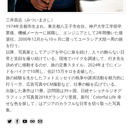
三井昌志（みついまさし）
1974年京都市生まれ。東京都八王子市在住。神戸大学工学部卒
業後、機械メーカーに就職し、エンジニアとして2年間働いた後
退社。2000年12月から10ヶ月に渡ってユーラシア大陸一周の旅
を行う。
以降、写真家としてアジアを中心に旅を続け、人々の飾らない日
常と笑顔を撮り続けている。現地でバイクを調達して、行き先を
決めずに移動するのが、旅の定番スタイル。2024年までにイン
ドをバイクで10周し、合計15万キロを走破した。
旅の経験を生かしたフォトエッセイの執筆や講演活動を精力的に
行う一方、広告写真やCM撮影など、仕事の幅を広げている。
出版した著作は11冊。訪問国は39ヶ国。日経ナショナルジオグ
ラフィック写真賞2018グランプリ受賞。新刊「Colorful Life 幸
せな色を探して」はアジアのカラフルな日常を切り取った写真
集。