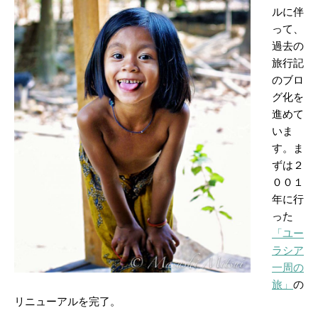
ルに伴
って、
過去の
旅行記
のブロ
グ化を
進めて
いま
す。ま
ずは２
００１
年に行
った
「ユー
ラシア
一周の
旅」
の
リニューアルを完了。