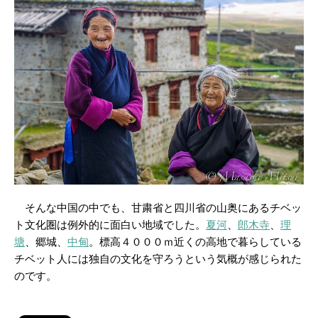
そんな中国の中でも、甘粛省と四川省の山奥にあるチベッ
ト文化圏は例外的に面白い地域でした。
夏河
、
郎木寺
、
理
塘
、郷城、
中甸
。標高４０００ｍ近くの高地で暮らしている
チベット人には独自の文化を守ろうという気概が感じられた
のです。