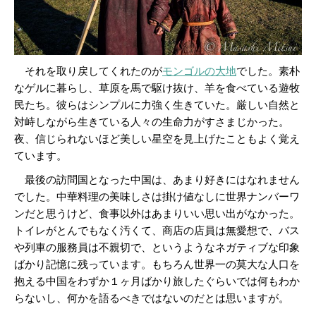
それを取り戻してくれたのが
モンゴルの大地
でした。素朴
なゲルに暮らし、草原を馬で駆け抜け、羊を食べている遊牧
民たち。彼らはシンプルに力強く生きていた。厳しい自然と
対峙しながら生きている人々の生命力がすさまじかった。
夜、信じられないほど美しい星空を見上げたこともよく覚え
ています。
最後の訪問国となった中国は、あまり好きにはなれません
でした。中華料理の美味しさは掛け値なしに世界ナンバーワ
ンだと思うけど、食事以外はあまりいい思い出がなかった。
トイレがとんでもなく汚くて、商店の店員は無愛想で、バス
や列車の服務員は不親切で、というようなネガティブな印象
ばかり記憶に残っています。もちろん世界一の莫大な人口を
抱える中国をわずか１ヶ月ばかり旅したぐらいでは何もわか
らないし、何かを語るべきではないのだとは思いますが。