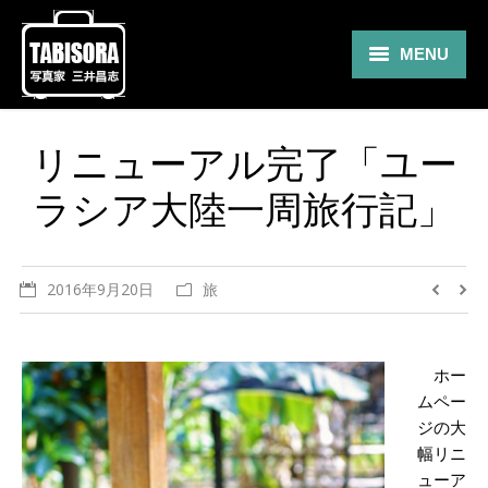
MENU
Gallery
リニューアル完了「ユー
Travel
ラシア大陸一周旅行記」
About
Blog
2016年9月20日
旅
Shop
Contact
ホー
ムペー
ジの大
幅リニ
ューア