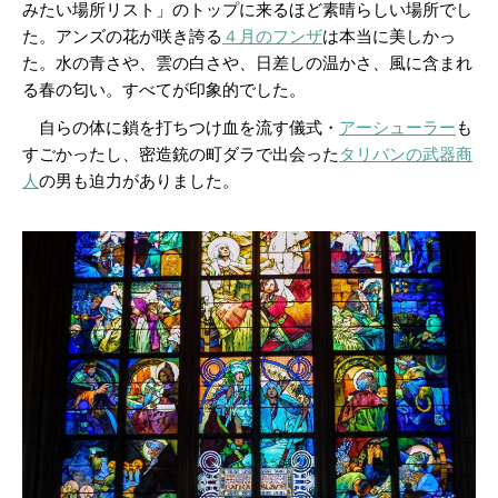
みたい場所リスト」のトップに来るほど素晴らしい場所でし
た。アンズの花が咲き誇る
４月のフンザ
は本当に美しかっ
た。水の青さや、雲の白さや、日差しの温かさ、風に含まれ
る春の匂い。すべてが印象的でした。
自らの体に鎖を打ちつけ血を流す儀式・
アーシューラー
も
すごかったし、密造銃の町ダラで出会った
タリバンの武器商
人
の男も迫力がありました。