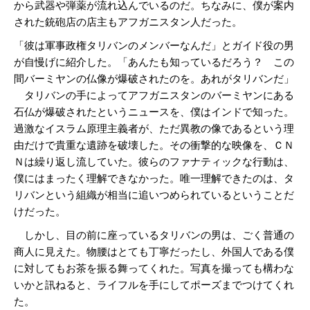
から武器や弾薬が流れ込んでいるのだ。ちなみに、僕が案内
された銃砲店の店主もアフガニスタン人だった。
「彼は軍事政権タリバンのメンバーなんだ」とガイド役の男
が自慢げに紹介した。「あんたも知っているだろう？ この
間バーミヤンの仏像が爆破されたのを。あれがタリバンだ」
タリバンの手によってアフガニスタンのバーミヤンにある
石仏が爆破されたというニュースを、僕はインドで知った。
過激なイスラム原理主義者が、ただ異教の像であるという理
由だけで貴重な遺跡を破壊した。その衝撃的な映像を、ＣＮ
Ｎは繰り返し流していた。彼らのファナティックな行動は、
僕にはまったく理解できなかった。唯一理解できたのは、タ
リバンという組織が相当に追いつめられているということだ
けだった。
しかし、目の前に座っているタリバンの男は、ごく普通の
商人に見えた。物腰はとても丁寧だったし、外国人である僕
に対してもお茶を振る舞ってくれた。写真を撮っても構わな
いかと訊ねると、ライフルを手にしてポーズまでつけてくれ
た。