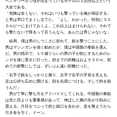
ペシャワールで僕が泊まっているホテルの３泊分以上という
大金である。
「危険は全くない。それはいつも撃っている俺が保証する」
と男は早口でまくし立てた。「よし、わかった。特別に３０
０ルピーにまけておくよ。これ以上はまけられない。それで
も撃たないで帰るって言うんなら、あんたは男じゃないな」
結局、僕は男のしつこさに折れて、銃を撃つことにした。
男はマシンガンを強く勧めたが、僕は中国製の拳銃を選ん
だ。男の指示で、１０歳ぐらいの男の子が的にするためのレ
ンガを崖に置きに行った。的までの距離はおよそ３０ｍ。初
めての射撃にしては、ずいぶん遠い距離だった。
「右手で銃をしっかりと握り、左手で右手の手首を支える。
足は心持ち広めに開ける。顔を右肩につける。そして的を狙
うんだ」
男が丁寧に撃ち方をアドバイスしてくれる。中国製の拳銃
は見た目よりも重量感があって、伸ばした腕の先が小刻みに
震える。片目をつぶって的と銃口を合わせ、息を整えてから
引き金を引く。ドーン。