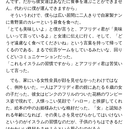
んです。だから彼女達はあなたに食事を運ぶことができませ
ん。代わりに僕が運んできますから」
そういうわけで、僕らは広い居間に二人きりで自家製ナン
に青野菜のカレーという昼食を食べた。
「とても美味しいよ」と僕が言うと、アフリディ君が「美味
しいって言っているよ」と女達に伝えに行く。そして、「ど
うぞ遠慮なく食べてくださいね」という言葉を持って帰って
くるのである。まるで伝言ゲームをしているみたいな、回り
くどいコミュニケーションだった。
「これもイスラムの習慣ですから」とアフリディ君は苦笑い
して言った。
でも、家にいる女性全員が顔を見せなかったわけではな
く、例外もいた。一人はアフリディ君の姪にあたる６歳の女
の子だった。彼女はピンクのフリルのついた花柄のワンピー
ス姿で現れて、人懐っこい笑顔で「ハロー」と挨拶してくれ
た。絵本の中のお姫様みたいな格好だった。「女」と認知さ
れる年齢になれば、その美しさを見せびらかしてはいけない
というのがイスラムの習慣なのだが、子供のうちはできるだ
けかわいい格好をさせようという親心なのだろう。