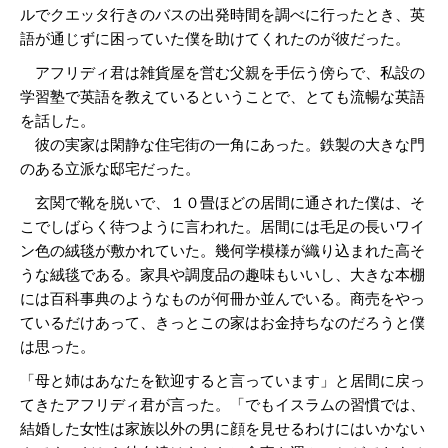
ルでクエッタ行きのバスの出発時間を調べに行ったとき、英
語が通じずに困っていた僕を助けてくれたのが彼だった。
アフリディ君は雑貨屋を営む父親を手伝う傍らで、私設の
学習塾で英語を教えているということで、とても流暢な英語
を話した。
彼の実家は閑静な住宅街の一角にあった。鉄製の大きな門
のある立派な邸宅だった。
玄関で靴を脱いで、１０畳ほどの居間に通された僕は、そ
こでしばらく待つように言われた。居間には毛足の長いワイ
ン色の絨毯が敷かれていた。幾何学模様が織り込まれた高そ
うな絨毯である。家具や調度品の趣味もいいし、大きな本棚
には百科事典のようなものが何冊か並んでいる。商売をやっ
ているだけあって、きっとこの家はお金持ちなのだろうと僕
は思った。
「母と姉はあなたを歓迎すると言っています」と居間に戻っ
てきたアフリディ君が言った。「でもイスラムの習慣では、
結婚した女性は家族以外の男に顔を見せるわけにはいかない