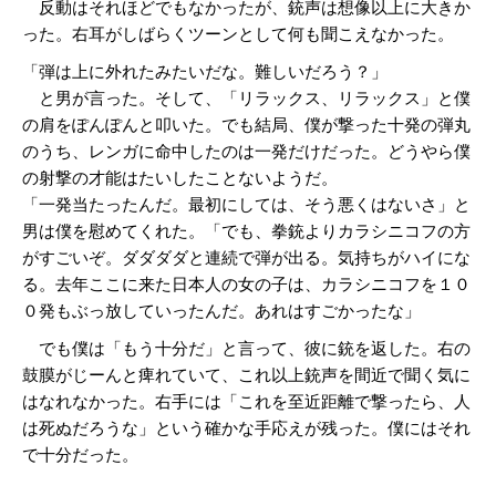
反動はそれほどでもなかったが、銃声は想像以上に大きか
った。右耳がしばらくツーンとして何も聞こえなかった。
「弾は上に外れたみたいだな。難しいだろう？」
と男が言った。そして、「リラックス、リラックス」と僕
の肩をぽんぽんと叩いた。でも結局、僕が撃った十発の弾丸
のうち、レンガに命中したのは一発だけだった。どうやら僕
の射撃の才能はたいしたことないようだ。
「一発当たったんだ。最初にしては、そう悪くはないさ」と
男は僕を慰めてくれた。「でも、拳銃よりカラシニコフの方
がすごいぞ。ダダダダと連続で弾が出る。気持ちがハイにな
る。去年ここに来た日本人の女の子は、カラシニコフを１０
０発もぶっ放していったんだ。あれはすごかったな」
でも僕は「もう十分だ」と言って、彼に銃を返した。右の
鼓膜がじーんと痺れていて、これ以上銃声を間近で聞く気に
はなれなかった。右手には「これを至近距離で撃ったら、人
は死ぬだろうな」という確かな手応えが残った。僕にはそれ
で十分だった。