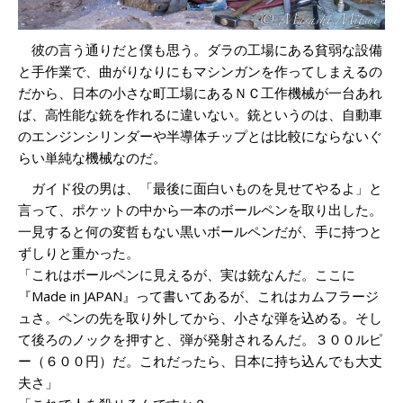
彼の言う通りだと僕も思う。ダラの工場にある貧弱な設備
と手作業で、曲がりなりにもマシンガンを作ってしまえるの
だから、日本の小さな町工場にあるＮＣ工作機械が一台あれ
ば、高性能な銃を作れるに違いない。銃というのは、自動車
のエンジンシリンダーや半導体チップとは比較にならないぐ
らい単純な機械なのだ。
ガイド役の男は、「最後に面白いものを見せてやるよ」と
言って、ポケットの中から一本のボールペンを取り出した。
一見すると何の変哲もない黒いボールペンだが、手に持つと
ずしりと重かった。
「これはボールペンに見えるが、実は銃なんだ。ここに
『Made in JAPAN』って書いてあるが、これはカムフラージ
ュさ。ペンの先を取り外してから、小さな弾を込める。そし
て後ろのノックを押すと、弾が発射されるんだ。３００ルピ
ー（６００円）だ。これだったら、日本に持ち込んでも大丈
夫さ」