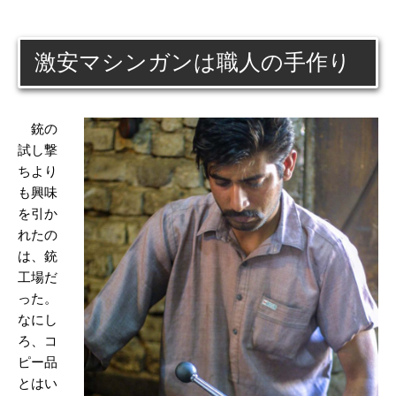
激安マシンガンは職人の手作り
銃の
試し撃
ちより
も興味
を引か
れたの
は、銃
工場だ
った。
なにし
ろ、コ
ピー品
とはい