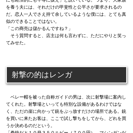
を養う夫には、それだけの甲斐性と公平さが要求されるの
だ。恋人一人でさえ持て余しているような僕には、とても真
似のできることではない。
「この商売は儲かるんですね？」
そう質問すると、店主は何も言わずに、ただにやりと笑っ
てみせた。
射撃の的はレンガ
ベレー帽を被った自称ガイドの男は、次に射撃場に案内し
てくれた。射撃場といっても特別な設備があるわけではな
く、ただの崖に向かって銃をぶっ放すだけの場所である。銃
を買いに来たお客は、ここで試し撃ちをしてから、どれを買
うか決めるのだという。
「拳銃だと１０発３５０ルピー（７００円）。マシンガンだ