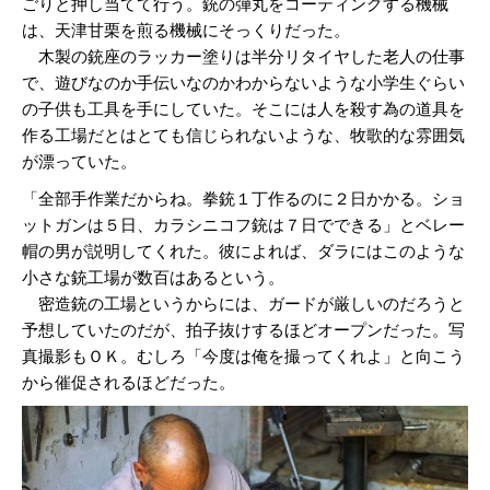
ごりと押し当てて行う。銃の弾丸をコーティングする機械
は、天津甘栗を煎る機械にそっくりだった。
木製の銃座のラッカー塗りは半分リタイヤした老人の仕事
で、遊びなのか手伝いなのかわからないような小学生ぐらい
の子供も工具を手にしていた。そこには人を殺す為の道具を
作る工場だとはとても信じられないような、牧歌的な雰囲気
が漂っていた。
「全部手作業だからね。拳銃１丁作るのに２日かかる。ショ
ットガンは５日、カラシニコフ銃は７日でできる」とベレー
帽の男が説明してくれた。彼によれば、ダラにはこのような
小さな銃工場が数百はあるという。
密造銃の工場というからには、ガードが厳しいのだろうと
予想していたのだが、拍子抜けするほどオープンだった。写
真撮影もＯＫ。むしろ「今度は俺を撮ってくれよ」と向こう
から催促されるほどだった。