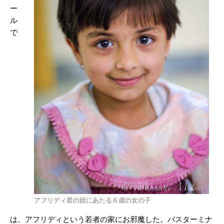
ー
ル
で
アフリディ君の姪にあたる６歳の女の子
は、アフリディという若者の家にお邪魔した。バスターミナ