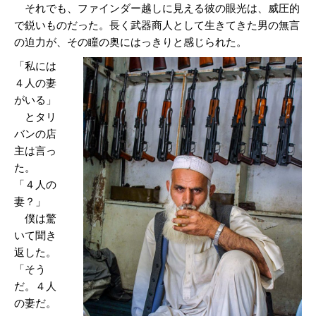
それでも、ファインダー越しに見える彼の眼光は、威圧的
で鋭いものだった。長く武器商人として生きてきた男の無言
の迫力が、その瞳の奥にはっきりと感じられた。
「私には
４人の妻
がいる」
とタリ
バンの店
主は言っ
た。
「４人の
妻？」
僕は驚
いて聞き
返した。
「そう
だ。４人
の妻だ。