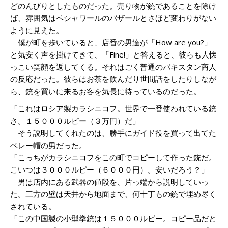
どのんびりとしたものだった。売り物が銃であることを除け
ば、雰囲気はペシャワールのバザールとさほど変わりがない
ように見えた。
僕が町を歩いていると、店番の男達が「How are you?」
と気安く声を掛けてきて、「Fine!」と答えると、彼らも人懐
っこい笑顔を返してくる。それはごく普通のパキスタン商人
の反応だった。彼らはお茶を飲んだり世間話をしたりしなが
ら、銃を買いに来るお客を気長に待っているのだった。
「これはロシア製カラシニコフ。世界で一番使われている銃
さ。１５０００ルピー（３万円）だ」
そう説明してくれたのは、勝手にガイド役を買って出てた
ベレー帽の男だった。
「こっちがカラシニコフをこの町でコピーして作った銃だ。
こいつは３０００ルピー（６０００円）。安いだろう？」
男は店内にある武器の値段を、片っ端から説明していっ
た。三方の壁は天井から地面まで、何十丁もの銃で埋め尽く
されている。
「この中国製の小型拳銃は１５０００ルピー。コピー品だと