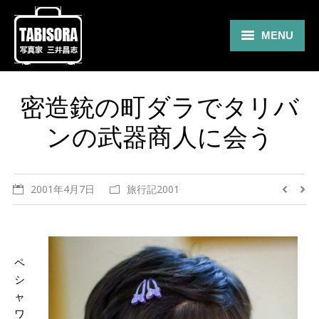
MENU
Gallery
密造銃の町ダラでタリバ
Travel
ンの武器商人に会う
About
Blog
2001年4月7日
旅行記2001
Shop
Contact
ペ
シ
ャ
ワ