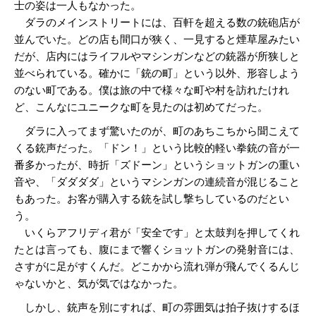
士の姿は一人もなかった。
ダラのメインストリートには、百軒を超える数の銃砲店が
並んでいた。どの店も間口が狭く、一見すると煙草屋みたい
だが、店内にはライフルやマシンガンなどの銃器が所狭しと
並べられている。確かに「銃の町」という以外、形容しよう
のない町である。僕は旅の中で様々な町や村を訪れたけれ
ど、こんなにユニークな町を見たのは初めてだった。
ダラに入ってまず驚いたのが、町のあちこちから聞こえて
くる銃声だった。「ドン！」という比較的軽い拳銃の音が一
番多かったが、時折「ズドーン」というショットガンの重い
音や、「ダダダダ」というマシンガンの連続音が混じること
もあった。お客が購入する銃を試し撃ちしているのだとい
う。
いくらアフリディ君が「安全です」と太鼓判を押してくれ
たとは言っても、腹にまで響くショットガンの発射音には、
さすがに足がすくんだ。どこかから流れ弾が飛んでくるんじ
ゃないかと、気が気ではなかった。
しかし、銃声を別にすれば、町の雰囲気は拍子抜けするほ