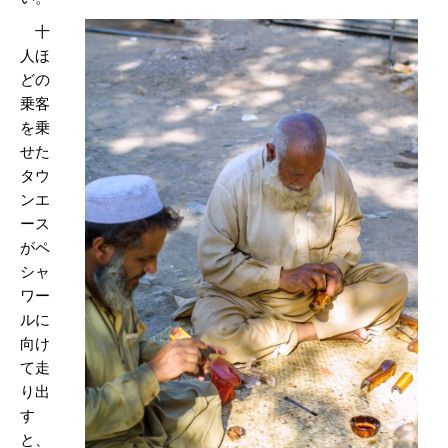
十
人ほ
どの
乗客
を乗
せた
タウ
ンエ
ース
がペ
シャ
ワー
ルに
向け
て走
り出
す
と、