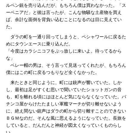
ルペン銃を売り込んだが、もちろん僕は買わなかった。「ス
ーベニアだ」と彼は言ったが、こんな物騒な土産物を買え
ば、余計な面倒を背負い込むことになるのは目に見えてい
た。
ダラの町を一通り回ってしまうと、ペシャワールに戻るた
めにタウンエースに乗り込んだ。
「今度はカラシニコフをぶっ放しに来いよ。待ってるから
な」
ベレー帽の男は、そう言って見送ってくれたが、もちろん
僕にはこの町に戻るつもりなど全くなかった。
来たときと同じように、町には銃声が響いていた。しか
し、最初は足がすくむ思いで聞いていたショットガンの音
も、町を離れる頃にはほとんど気にならなくなっていた。パ
チンコ屋からけたたましい軍艦マーチが切り離せないよう
に、絶え間ない銃声はダラの町から切り離すことのできない
ＢＧＭなのだ。そんな風に思えるようになっていた。長旅を
していると、だんだんと神経が図太くなっていくものらし
い。