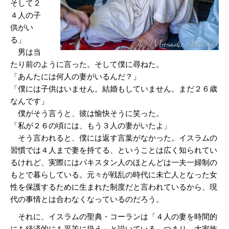
そして２
４人の子
供がい
る」
男は当
たり前のように言った。そして僕に尋ねた。
「あんたには何人の妻がいるんだ？」
「僕には子供はいません。結婚もしていません。まだ２６歳
なんです」
僕がそう言うと、彼は愉快そうに笑った。
「私が２６の頃には、もう３人の妻がいたよ」
そう言われると、僕には返す言葉がなかった。イスラムの
習慣では４人まで妻を持てる、ということは広く知られてい
るけれど、実際にはパキスタン人のほとんどは一夫一婦制の
もとで暮らしている。元々が戦乱の時代に未亡人となった女
性を保護するために生まれた制度だと言われているから、現
代の事情とは合わなくなっているのだろう。
それに、イスラムの聖典・コーランは「４人の妻を時間的
にも経済的にも平等に扱え」と説いている。つまり、大家族