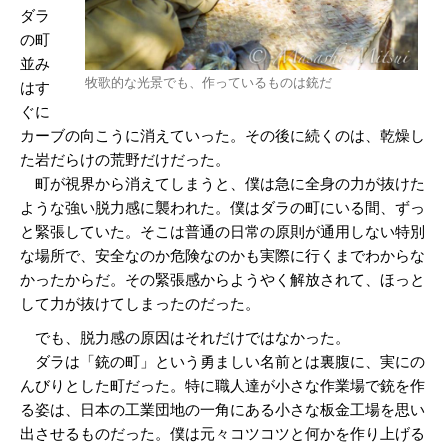
ダラ
の町
並み
牧歌的な光景でも、作っているものは銃だ
はす
ぐに
カーブの向こうに消えていった。その後に続くのは、乾燥し
た岩だらけの荒野だけだった。
町が視界から消えてしまうと、僕は急に全身の力が抜けた
ような強い脱力感に襲われた。僕はダラの町にいる間、ずっ
と緊張していた。そこは普通の日常の原則が通用しない特別
な場所で、安全なのか危険なのかも実際に行くまでわからな
かったからだ。その緊張感からようやく解放されて、ほっと
して力が抜けてしまったのだった。
でも、脱力感の原因はそれだけではなかった。
ダラは「銃の町」という勇ましい名前とは裏腹に、実にの
んびりとした町だった。特に職人達が小さな作業場で銃を作
る姿は、日本の工業団地の一角にある小さな板金工場を思い
出させるものだった。僕は元々コツコツと何かを作り上げる