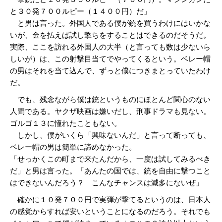
と３０発７００ルピー（１４００円）だ」
と男は言った。外国人である僕が銃を買うわけにはいかな
いが、金を払えば試し撃ちをすることはできるのだそうだ。
実際、ここを訪れる外国人の大半（と言っても数は少ないら
しいが）は、この射撃目当てでやってくるという。ベレー帽
の男はそれを当て込んで、ずっと僕につきまとっていたわけ
だ。
でも、残念ながら僕は銃というものにほとんど関心のない
人間である。ヤクザ映画は嫌いだし、刑事ドラマも見ない。
ゴルゴ１３に憧れたこともない。
しかし、僕がいくら「興味ないんだ」と言って断っても、
ベレー帽の男は簡単に諦めなかった。
「せっかくこの町まで来たんだから、一度は試してみるべき
だ」と男は言った。「あんたの国では、銃を自由に撃つこと
はできないんだろう？ こんなチャンスは滅多にないぜ」
確かに１０発７００円で実弾が撃てるというのは、日本人
の感覚からすれば安いということになるのだろう。それでも