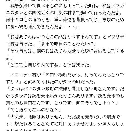
戦争が続いて食べるものにも困っていた時代、私はアフガ
ニスタンとの国境近くの山奥の村まで歩いて行ったんだよ。
何十キロもの道のりを、重い荷物を背負ってさ。家族のため
に食べ物を運んできたんだよ・・・。
「おばあさんはいつもこの話ばかりするんです」とアフリデ
ィ君は言った。「まるで昨日のことみたいに」
「そう言えば、僕のおばあさんも会うたびに昔話をしてくる
よ」
「どこでも同じなんですね」と彼は笑った。
アフリディ君が「面白い場所だから、行ってみたらどうで
すか？」と勧めてくれたのがダラの町だった。
「ダラはパキスタン政府の法律が通用しない町なんです。だ
からダラには銃を売る店がたくさんあります。銃を売るのも
買うのも自由なんです。どうです、面白そうでしょう？」
「でも危なくないのかな？」
「大丈夫、危険はありません。ただ銃を売るだけの場所で
す。撃たれることなんて絶対にありませんよ。外国人もしょ
っちゅう行っていますから」