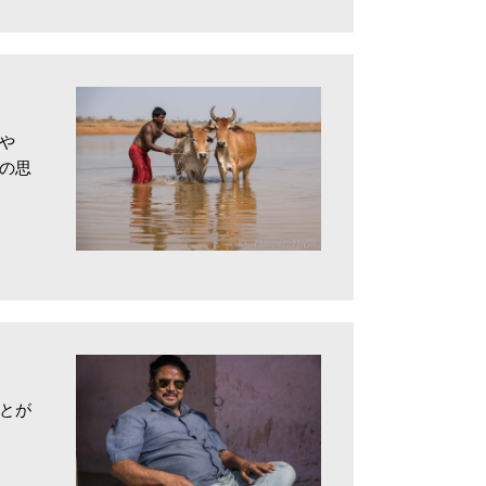
や
の思
とが