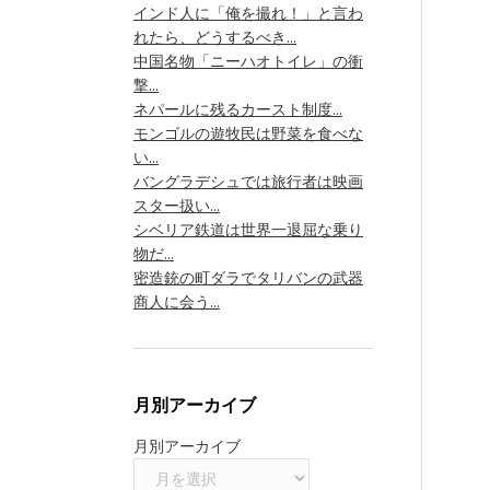
インド人に「俺を撮れ！」と言わ
れたら、どうするべき...
中国名物「ニーハオトイレ」の衝
撃...
ネパールに残るカースト制度...
モンゴルの遊牧民は野菜を食べな
い...
バングラデシュでは旅行者は映画
スター扱い...
シベリア鉄道は世界一退屈な乗り
物だ...
密造銃の町ダラでタリバンの武器
商人に会う...
月別アーカイブ
月別アーカイブ