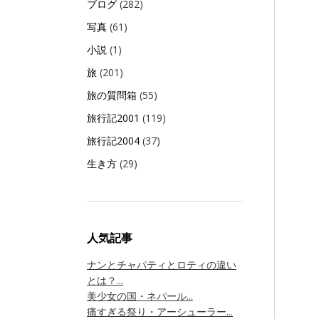
ブログ
(282)
写真
(61)
小説
(1)
旅
(201)
旅の質問箱
(55)
旅行記2001
(119)
旅行記2004
(37)
生き方
(29)
人気記事
ナンとチャパティとロティの違い
とは？...
美少女の国・ネパール...
痛すぎる祭り・アーシューラー...