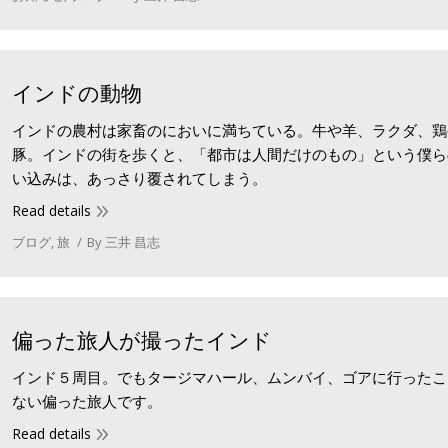
インドの動物
インドの農村は家畜のにおいに満ちている。牛や羊、ラクダ、鶏
豚。インドの街を歩くと、「都市は人間だけのもの」という僕ら
い込みは、あっさり覆されてしまう。
Read details
ブログ
,
旅
By
三井 昌志
偏った旅人が撮ったインド
インド５周目。でもタージマハール、ムンバイ、ゴアに行ったこ
ない偏った旅人です。
Read details