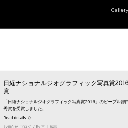
Galler
日経ナショナルジオグラフィック写真賞201
賞
「日経ナショナルジオグラフィック写真賞2016」のピープル部
秀賞を受賞しました。
Read details
お知らせ
,
ブログ
By
三井 昌志