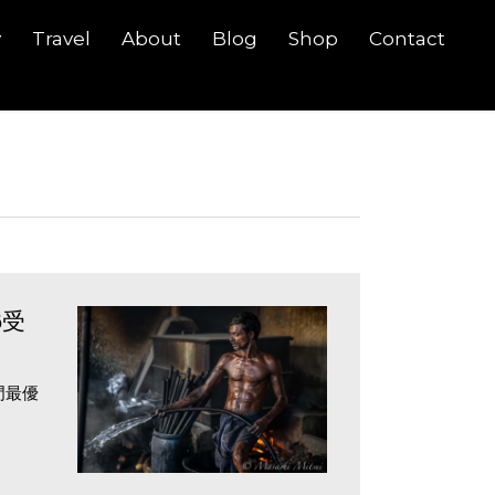
y
Travel
About
Blog
Shop
Contact
6受
門最優