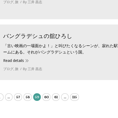
ブログ
,
旅
By
三井 昌志
バングラデシュの舘ひろし
「古い映画の一場面かよ！」と叫びたくなるシーンが、寂れた駅
ームにある。それがバングラデシュという国。
Read details
ブログ
,
旅
By
三井 昌志
1
…
57
58
59
60
61
…
115