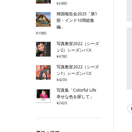
¥
2480
帰国報告会2025「第1
部・インド10周総集
編」
¥
1980
写真教室2022（シーズ
ン2）シーズンパス
¥
4780
写真教室2022（シーズ
ン1）シーズンパス
¥
4200
写真集「Colorful Life
幸せな色を探して」
¥
2420