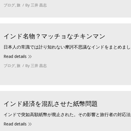
ブログ
,
旅
By
三井 昌志
インド名物？マッチョなチキンマン
日本人の常識では計り知れない摩訶不思議なインドをまとめまし
Read details
ブログ
,
旅
By
三井 昌志
インド経済を混乱させた紙幣問題
インドで突如高額紙幣が廃止された。その影響と旅行者の対応法
Read details