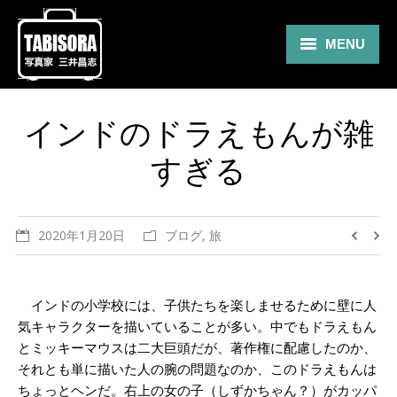
MENU
Gallery
インドのドラえもんが雑
Travel
すぎる
About
Blog
2020年1月20日
ブログ
,
旅
Shop
Contact
インドの小学校には、子供たちを楽しませるために壁に人
気キャラクターを描いていることが多い。中でもドラえもん
とミッキーマウスは二大巨頭だが、著作権に配慮したのか、
それとも単に描いた人の腕の問題なのか、このドラえもんは
ちょっとヘンだ。右上の女の子（しずかちゃん？）がカッパ