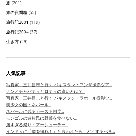
旅
(201)
旅の質問箱
(55)
旅行記2001
(119)
旅行記2004
(37)
生き方
(29)
人気記事
写真家・三井昌志と行く パキスタン・フンザ撮影ツア...
ナンとチャパティとロティの違いとは？...
写真家・三井昌志と行く パキスタン・ラホール撮影ツ...
美少女の国・ネパール...
ネパールに残るカースト制度...
モンゴルの遊牧民は野菜を食べない...
痛すぎる祭り・アーシューラー...
インド人に「俺を撮れ！」と言われたら、どうするべき...