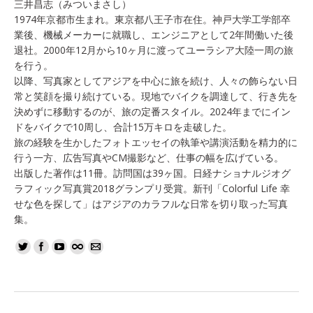
三井昌志（みついまさし）
1974年京都市生まれ。東京都八王子市在住。神戸大学工学部卒
業後、機械メーカーに就職し、エンジニアとして2年間働いた後
退社。2000年12月から10ヶ月に渡ってユーラシア大陸一周の旅
を行う。
以降、写真家としてアジアを中心に旅を続け、人々の飾らない日
常と笑顔を撮り続けている。現地でバイクを調達して、行き先を
決めずに移動するのが、旅の定番スタイル。2024年までにイン
ドをバイクで10周し、合計15万キロを走破した。
旅の経験を生かしたフォトエッセイの執筆や講演活動を精力的に
行う一方、広告写真やCM撮影など、仕事の幅を広げている。
出版した著作は11冊。訪問国は39ヶ国。日経ナショナルジオグ
ラフィック写真賞2018グランプリ受賞。新刊「Colorful Life 幸
せな色を探して」はアジアのカラフルな日常を切り取った写真
集。