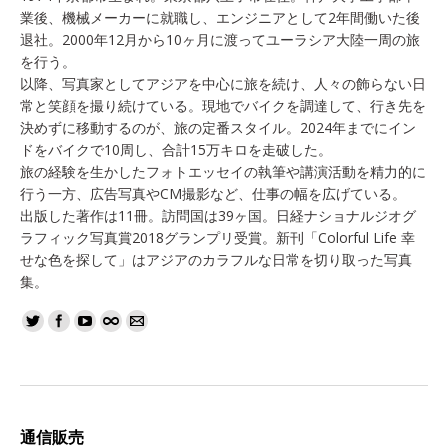
業後、機械メーカーに就職し、エンジニアとして2年間働いた後
退社。2000年12月から10ヶ月に渡ってユーラシア大陸一周の旅
を行う。
以降、写真家としてアジアを中心に旅を続け、人々の飾らない日
常と笑顔を撮り続けている。現地でバイクを調達して、行き先を
決めずに移動するのが、旅の定番スタイル。2024年までにイン
ドをバイクで10周し、合計15万キロを走破した。
旅の経験を生かしたフォトエッセイの執筆や講演活動を精力的に
行う一方、広告写真やCM撮影など、仕事の幅を広げている。
出版した著作は11冊。訪問国は39ヶ国。日経ナショナルジオグ
ラフィック写真賞2018グランプリ受賞。新刊「Colorful Life 幸
せな色を探して」はアジアのカラフルな日常を切り取った写真
集。
通信販売