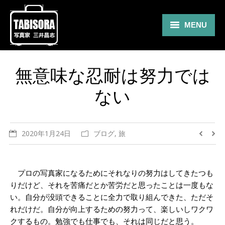
MENU
Gallery
無意味な忍耐は努力では
Travel
ない
About
Blog
2020年1月24日
ブログ
,
旅
Shop
Contact
プロの写真家になるためにそれなりの努力はしてきたつも
りだけど、それを苦痛だとか苦労だと思ったことは一度もな
い。自分が没頭できることに全力で取り組んできた、ただそ
れだけだ。自分が向上するための努力って、楽しいしワクワ
クするもの。勉強でも仕事でも、それは同じだと思う。