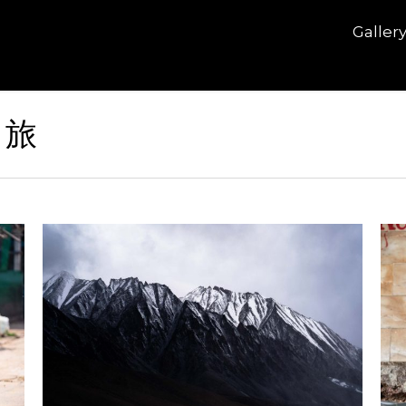
Galler
:
旅