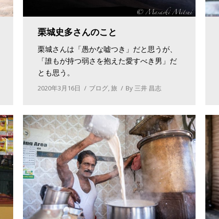
栗城史多さんのこと
栗城さんは「愚かな嘘つき」だと思うが、
「誰もが持つ弱さを抱えた愛すべき男」だ
とも思う。
2020年3月16日
ブログ
,
旅
By
三井 昌志