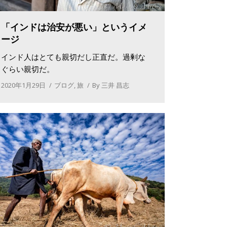
「インドは治安が悪い」というイメ
ージ
インド人はとても親切だし正直だ。過剰な
ぐらい親切だ。
2020年1月29日
ブログ
,
旅
By
三井 昌志