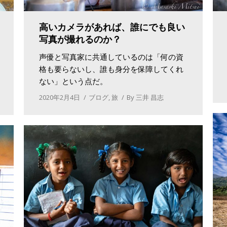
高いカメラがあれば、誰にでも良い
写真が撮れるのか？
声優と写真家に共通しているのは「何の資
格も要らないし、誰も身分を保障してくれ
ない」という点だ。
2020年2月4日
ブログ
,
旅
By
三井 昌志