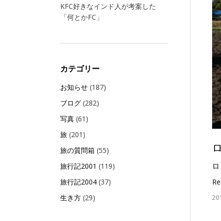
KFC好きなインド人が考案した
「何とかFC」
カテゴリー
お知らせ
(187)
ブログ
(282)
写真
(61)
旅
(201)
旅の質問箱
(55)
ロ
旅行記2001
(119)
旅行記2004
(37)
Re
生き方
(29)
20