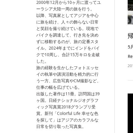
2000年12月から10ヶ月に渡ってユ
ーラシア大陸一周の旅を行う。
以降、写真家としてアジアを中心
に旅を続け、人々の飾らない日常
と笑顔を撮り続けている。現地で
バイクを調達して、行き先を決め
ずに移動するのが、旅の定番スタ
5
イル。2024年までにインドをバイ
クで10周し、合計15万キロを走破
Re
した。
20
旅の経験を生かしたフォトエッセ
イの執筆や講演活動を精力的に行
う一方、広告写真やCM撮影など、
仕事の幅を広げている。
出版した著作は11冊。訪問国は39
ヶ国。日経ナショナルジオグラフ
ィック写真賞2018グランプリ受
賞。新刊「Colorful Life 幸せな色
を探して」はアジアのカラフルな
日常を切り取った写真集。