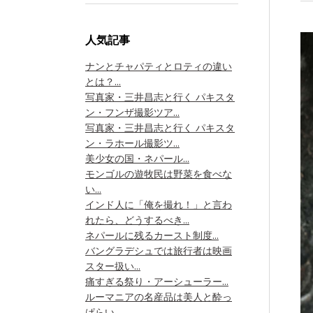
人気記事
ナンとチャパティとロティの違い
とは？...
写真家・三井昌志と行く パキスタ
ン・フンザ撮影ツア...
写真家・三井昌志と行く パキスタ
ン・ラホール撮影ツ...
美少女の国・ネパール...
モンゴルの遊牧民は野菜を食べな
い...
インド人に「俺を撮れ！」と言わ
れたら、どうするべき...
ネパールに残るカースト制度...
バングラデシュでは旅行者は映画
スター扱い...
痛すぎる祭り・アーシューラー...
ルーマニアの名産品は美人と酔っ
ぱらい...