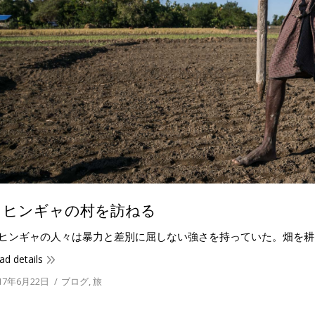
ロヒンギャの村を訪ねる
ヒンギャの人々は暴力と差別に屈しない強さを持っていた。畑を耕
ad details
17年6月22日
ブログ
,
旅