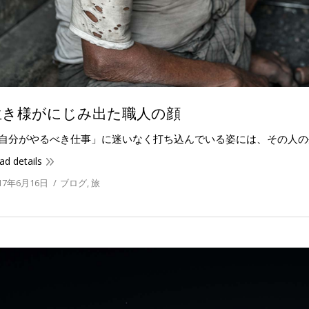
生き様がにじみ出た職人の顔
自分がやるべき仕事」に迷いなく打ち込んでいる姿には、その人の
ad details
17年6月16日
ブログ
,
旅