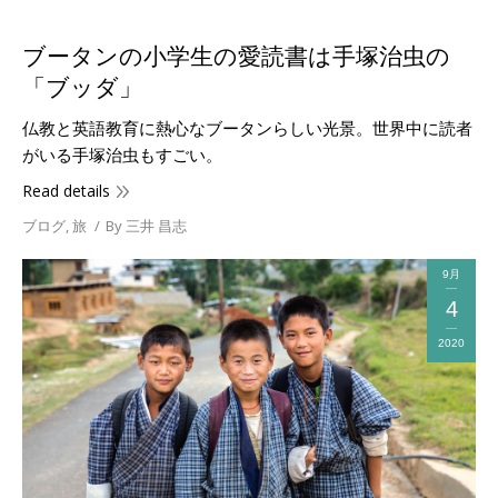
ブータンの小学生の愛読書は手塚治虫の
「ブッダ」
仏教と英語教育に熱心なブータンらしい光景。世界中に読者
がいる手塚治虫もすごい。
Read details
ブログ
,
旅
By
三井 昌志
9月
4
2020