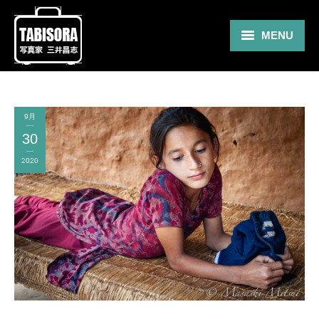
MENU
Gallery
Travel
9月
30
About
2020
Blog
Shop
Contact