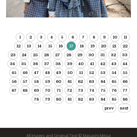
1
2
3
4
5
6
7
8
9
10
11
12
13
14
15
16
17
18
19
20
21
22
23
24
25
26
27
28
29
30
31
32
33
34
35
36
37
38
39
40
41
42
43
44
45
46
47
48
49
50
51
52
53
54
55
56
57
58
59
60
61
62
63
64
65
66
67
68
69
70
71
72
73
74
75
76
77
78
79
80
81
82
83
84
85
86
prev
next
All Images and Original Text © Masashi Mitsui