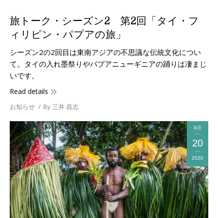
旅トーク・シーズン2 第2回「タイ・フ
ィリピン・パプアの旅」
シーズン2の2回目は東南アジアの不思議な伝統文化につい
て。タイの入れ墨祭りやパプアニューギニアの踊りは凄まじ
いです。
Read details
お知らせ
By
三井 昌志
9月
20
2020