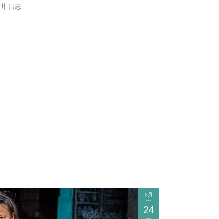
井 昌志
2月
24