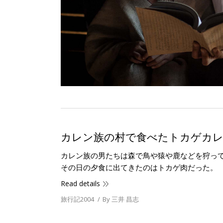
カレン族の村で食べたトカゲカ
カレン族の男たちは森で鳥や猿や鹿などを狩っ
その日の夕食に出てきたのはトカゲ肉だった。
Read details
旅行記2004
By
三井 昌志