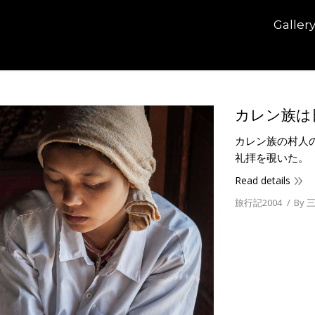
Galler
カレン族は
カレン族の村人
礼拝を覗いた。
Read details
旅行記2004
By
三