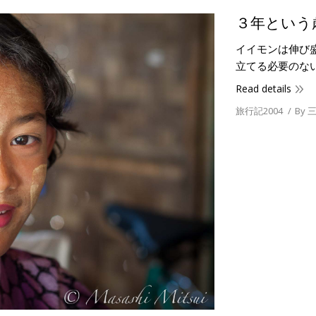
３年という
イイモンは伸び
立てる必要のな
Read details
旅行記2004
By
三