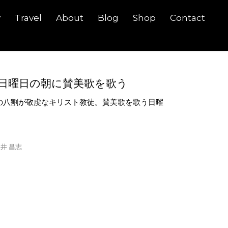
y
Travel
About
Blog
Shop
Contact
日曜日の朝に賛美歌を歌う
の八割が敬虔なキリスト教徒。賛美歌を歌う日曜
井 昌志