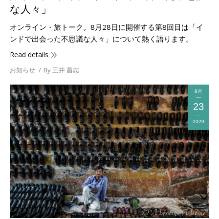
な人々」
オンライン・旅トーク。8月28日に開催する第8回目は「イ
ンドで出会った不思議な人々」について熱く語ります。
Read details
お知らせ
By
三井 昌志
8月
23
2020