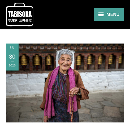
MENU
Gallery
Travel
8月
30
About
2020
Blog
Shop
Contact