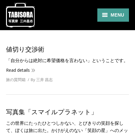
MENU
Gallery
Travel
値切り交渉術
About
「自分からは絶対に希望価格を言わない」ということです。
Read details
Blog
旅の質問箱
By
三井 昌志
Shop
Contact
写真集「スマイルプラネット」
この世界にたったひとつしかない、とびきりの笑顔を探し
て、ぼくは旅に出た。かけがえのない「笑顔の星」へのメッ