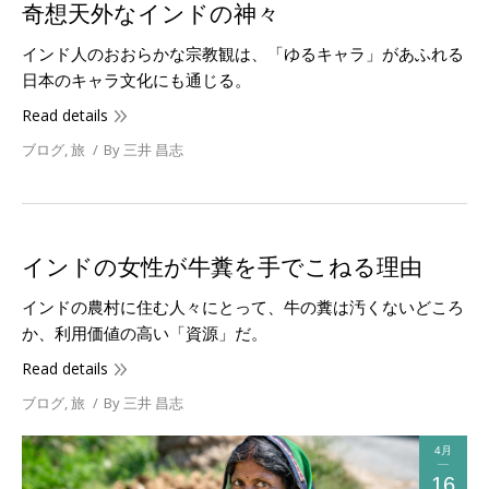
奇想天外なインドの神々
インド人のおおらかな宗教観は、「ゆるキャラ」があふれる
日本のキャラ文化にも通じる。
Read details
ブログ
,
旅
By
三井 昌志
インドの女性が牛糞を手でこねる理由
インドの農村に住む人々にとって、牛の糞は汚くないどころ
か、利用価値の高い「資源」だ。
Read details
ブログ
,
旅
By
三井 昌志
4月
16