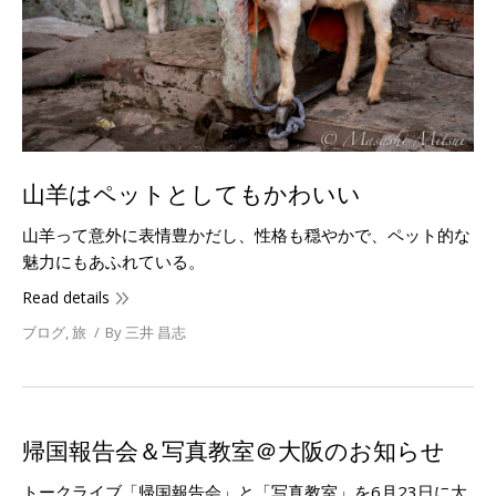
山羊はペットとしてもかわいい
山羊って意外に表情豊かだし、性格も穏やかで、ペット的な
魅力にもあふれている。
Read details
ブログ
,
旅
By
三井 昌志
帰国報告会＆写真教室＠大阪のお知らせ
トークライブ「帰国報告会」と「写真教室」を6月23日に大