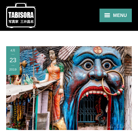
MENU
Gallery
Travel
4月
23
About
2019
Blog
Shop
Contact