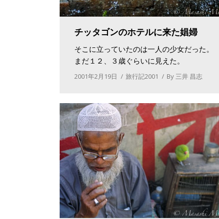
チッタゴンのホテルに来た娼婦
そこに立っていたのは一人の少女だった。
まだ１２、３歳ぐらいに見えた。
2001年2月19日
旅行記2001
By
三井 昌志