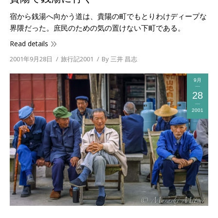
宿から銭湯へ向かう道は、貴陽の町でもとりわけディープな
界隈だった。庶民のための気の置けない下町である。
Read details
2001年9月28日
旅行記2001
By
三井 昌志
9月
28
2001