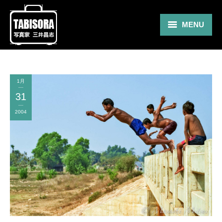
MENU
Gallery
Travel
1月
31
About
2004
Blog
Shop
Contact