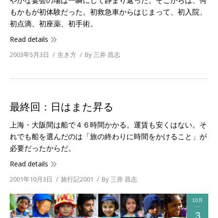
やかな宴会の場は一瞬にして静まり返った。そこからは、何
もかもが初体験だった。初救急車からはじまって、初入院、
初点滴、初座薬、初手術。
Read details
2003年5月3日
生き方
By
三井 昌志
最終回：日はまた昇る
上海・大阪間は船で４６時間かかる。運賃も安くはない。そ
れでも船を選んだのは「旅の終わりに時間をかけること」が
必要だったからだ。
Read details
2001年10月3日
旅行記2001
By
三井 昌志
10月
3