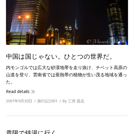
中国は国じゃない。ひとつの世界だ。
内モンゴルでは広大な砂漠地帯を走り抜け、チベット高原の
山道を登り、雲南省では亜熱帯の植物が生い茂る地域を通っ
た。
Read details
2001年9月30日
旅行記2001
By
三井 昌志
貴陽で銭湯に行く